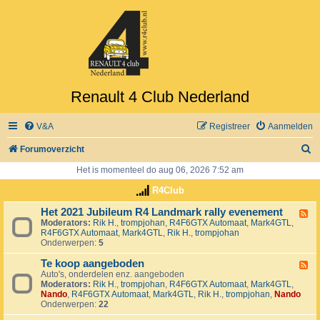
Renault 4 Club Nederland
V&A
Registreer
Aanmelden
Z
Forumoverzicht
o
Het is momenteel do aug 06, 2026 7:52 am
e
R4Club
k
Het 2021 Jubileum R4 Landmark rally evenement
F
Moderators:
Rik H.
,
trompjohan
,
R4F6GTX Automaat
,
Mark4GTL
,
e
R4F6GTX Automaat
,
Mark4GTL
,
Rik H.
,
trompjohan
e
Onderwerpen:
5
d
-
Te koop aangeboden
H
F
e
Auto's, onderdelen enz. aangeboden
e
t
Moderators:
Rik H.
,
trompjohan
,
R4F6GTX Automaat
,
Mark4GTL
,
e
2
Nando
,
R4F6GTX Automaat
,
Mark4GTL
,
Rik H.
,
trompjohan
,
Nando
d
0
Onderwerpen:
22
-
2
T