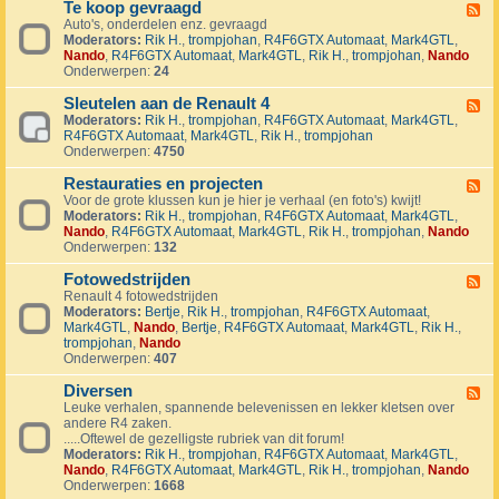
1
Te koop gevraagd
e
F
J
k
Auto's, onderdelen enz. gevraagd
e
u
o
Moderators:
Rik H.
,
trompjohan
,
R4F6GTX Automaat
,
Mark4GTL
,
e
b
o
Nando
,
R4F6GTX Automaat
,
Mark4GTL
,
Rik H.
,
trompjohan
,
Nando
d
i
p
Onderwerpen:
24
-
l
a
T
e
a
Sleutelen aan de Renault 4
e
F
u
n
k
Moderators:
Rik H.
,
trompjohan
,
R4F6GTX Automaat
,
Mark4GTL
,
e
m
g
o
R4F6GTX Automaat
,
Mark4GTL
,
Rik H.
,
trompjohan
e
R
e
o
Onderwerpen:
4750
d
4
b
p
-
L
o
g
Restauraties en projecten
S
F
a
d
e
l
Voor de grote klussen kun je hier je verhaal (en foto's) kwijt!
e
n
e
v
e
Moderators:
Rik H.
,
trompjohan
,
R4F6GTX Automaat
,
Mark4GTL
,
e
d
n
r
u
Nando
,
R4F6GTX Automaat
,
Mark4GTL
,
Rik H.
,
trompjohan
,
Nando
d
m
a
t
Onderwerpen:
132
-
a
a
e
R
r
g
l
Fotowedstrijden
e
F
k
d
e
s
Renault 4 fotowedstrijden
e
r
n
t
Moderators:
Bertje
,
Rik H.
,
trompjohan
,
R4F6GTX Automaat
,
e
a
a
a
Mark4GTL
,
Nando
,
Bertje
,
R4F6GTX Automaat
,
Mark4GTL
,
Rik H.
,
d
l
a
u
trompjohan
,
Nando
-
l
n
r
Onderwerpen:
407
F
y
d
a
o
e
e
t
Diversen
t
F
v
R
i
o
Leuke verhalen, spannende belevenissen en lekker kletsen over
e
e
e
e
w
andere R4 zaken.
e
n
n
s
e
.....Oftewel de gezelligste rubriek van dit forum!
d
e
a
e
d
Moderators:
Rik H.
,
trompjohan
,
R4F6GTX Automaat
,
Mark4GTL
,
-
m
u
n
s
Nando
,
R4F6GTX Automaat
,
Mark4GTL
,
Rik H.
,
trompjohan
,
Nando
D
e
l
p
t
Onderwerpen:
1668
i
n
t
r
r