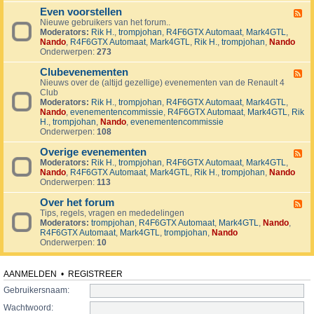
v
t
4
o
i
Even voorstellen
e
F
j
j
r
Nieuwe gebruikers van het forum..
e
e
d
s
Moderators:
Rik H.
,
trompjohan
,
R4F6GTX Automaat
,
Mark4GTL
,
e
c
e
e
Nando
,
R4F6GTX Automaat
,
Mark4GTL
,
Rik H.
,
trompjohan
,
Nando
d
t
n
n
Onderwerpen:
273
-
e
E
n
Clubevenementen
v
F
e
Nieuws over de (altijd gezellige) evenementen van de Renault 4
e
n
Club
e
v
Moderators:
Rik H.
,
trompjohan
,
R4F6GTX Automaat
,
Mark4GTL
,
d
o
Nando
,
evenementencommissie
,
R4F6GTX Automaat
,
Mark4GTL
,
Rik
-
o
H.
,
trompjohan
,
Nando
,
evenementencommissie
C
r
Onderwerpen:
108
l
s
u
t
Overige evenementen
b
F
e
e
Moderators:
Rik H.
,
trompjohan
,
R4F6GTX Automaat
,
Mark4GTL
,
e
l
v
Nando
,
R4F6GTX Automaat
,
Mark4GTL
,
Rik H.
,
trompjohan
,
Nando
e
l
e
Onderwerpen:
113
d
e
n
-
n
e
Over het forum
O
F
m
v
Tips, regels, vragen en mededelingen
e
e
e
Moderators:
trompjohan
,
R4F6GTX Automaat
,
Mark4GTL
,
Nando
,
e
n
r
R4F6GTX Automaat
,
Mark4GTL
,
trompjohan
,
Nando
d
t
i
Onderwerpen:
10
-
e
g
O
n
e
v
e
e
AANMELDEN
•
REGISTREER
v
r
e
Gebruikersnaam:
h
n
e
Wachtwoord:
e
t