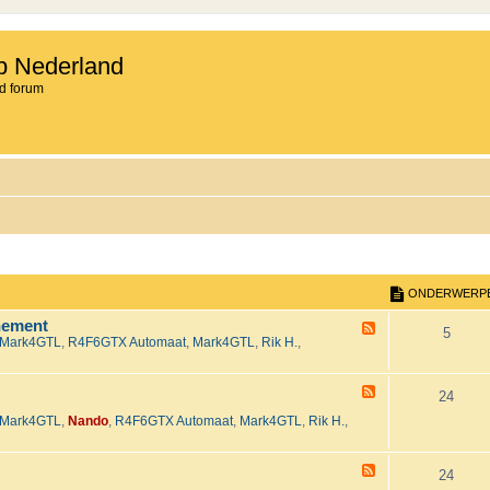
b Nederland
d forum
ONDERWERP
nement
F
O
5
Mark4GTL
,
R4F6GTX Automaat
,
Mark4GTL
,
Rik H.
,
e
e
n
d
-
F
d
O
24
H
e
e
Mark4GTL
,
Nando
,
R4F6GTX Automaat
,
Mark4GTL
,
Rik H.
,
e
e
n
t
d
2
-
r
d
0
T
F
O
24
2
e
e