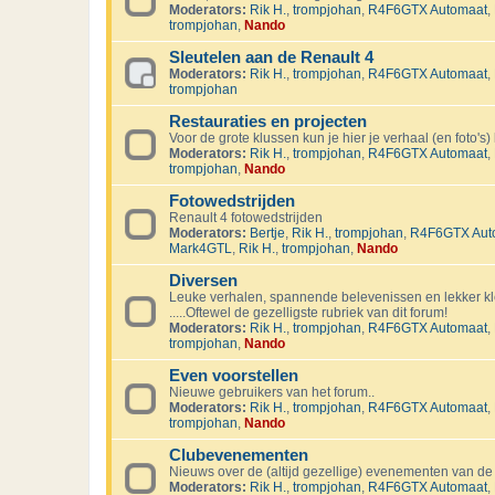
Moderators:
Rik H.
,
trompjohan
,
R4F6GTX Automaat
,
trompjohan
,
Nando
Sleutelen aan de Renault 4
Moderators:
Rik H.
,
trompjohan
,
R4F6GTX Automaat
,
trompjohan
Restauraties en projecten
Voor de grote klussen kun je hier je verhaal (en foto's) 
Moderators:
Rik H.
,
trompjohan
,
R4F6GTX Automaat
,
trompjohan
,
Nando
Fotowedstrijden
Renault 4 fotowedstrijden
Moderators:
Bertje
,
Rik H.
,
trompjohan
,
R4F6GTX Aut
Mark4GTL
,
Rik H.
,
trompjohan
,
Nando
Diversen
Leuke verhalen, spannende belevenissen en lekker kl
.....Oftewel de gezelligste rubriek van dit forum!
Moderators:
Rik H.
,
trompjohan
,
R4F6GTX Automaat
,
trompjohan
,
Nando
Even voorstellen
Nieuwe gebruikers van het forum..
Moderators:
Rik H.
,
trompjohan
,
R4F6GTX Automaat
,
trompjohan
,
Nando
Clubevenementen
Nieuws over de (altijd gezellige) evenementen van de
Moderators:
Rik H.
,
trompjohan
,
R4F6GTX Automaat
,