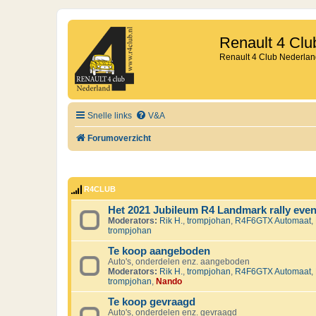
Renault 4 Clu
Renault 4 Club Nederlan
Snelle links
V&A
Forumoverzicht
R4CLUB
Het 2021 Jubileum R4 Landmark rally eve
Moderators:
Rik H.
,
trompjohan
,
R4F6GTX Automaat
,
trompjohan
Te koop aangeboden
Auto's, onderdelen enz. aangeboden
Moderators:
Rik H.
,
trompjohan
,
R4F6GTX Automaat
,
trompjohan
,
Nando
Te koop gevraagd
Auto's, onderdelen enz. gevraagd