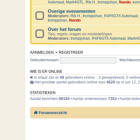
Automaat
,
Mark4GTL
,
Rik H.
,
trompjohan
,
Nando
,
eve
Overige evenementen
Moderators:
Rik H.
,
trompjohan
,
R4F6GTX Automaat
,
trompjohan
,
Nando
Over het forum
Tips, regels, vragen en mededelingen
Moderators:
trompjohan
,
R4F6GTX Automaat
,
Mark4
AANMELDEN
•
REGISTREER
Gebruikersnaam:
Wachtwoord
WIE IS ER ONLINE
In totaal zijn er
49
gebruikers online :: 3 geregistreerd, 0 verb
Het grootste aantal gebruikers online was
4828
op vr jun 12, 
STATISTIEKEN
Aantal berichten
98184
• Aantal onderwerpen
7352
• Aantal led
Forumoverzicht