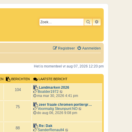
ZOEK
UITGEBREID ZO
Registreer
Aanmelden
Het is momenteel vr aug 07, 2026 12:20 pm
EN
BERICHTEN
LAATSTE BERICHT
L
Landmarken 2026
B
104
a
B
Boalder1972
a
e
ma mar 30, 2026 4:41 pm
e
t
k
s
i
L
zeer fraaie chromen portiergr…
B
r
75
t
j
a
B
Voormalig Steunpunt NO
e
k
a
e
do aug 06, 2026 9:08 pm
e
i
b
l
t
k
e
a
s
i
r
c
r
a
t
j
L
Re: Dak
B
88
i
t
e
k
a
B
SanderRenault4