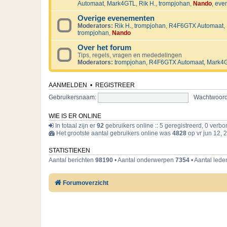
Automaat
,
Mark4GTL
,
Rik H.
,
trompjohan
,
Nando
,
eve
Overige evenementen
Moderators:
Rik H.
,
trompjohan
,
R4F6GTX Automaat
,
trompjohan
,
Nando
Over het forum
Tips, regels, vragen en mededelingen
Moderators:
trompjohan
,
R4F6GTX Automaat
,
Mark4
AANMELDEN
•
REGISTREER
Gebruikersnaam:
Wachtwoord
WIE IS ER ONLINE
In totaal zijn er
92
gebruikers online :: 5 geregistreerd, 0 verb
Het grootste aantal gebruikers online was
4828
op vr jun 12, 
STATISTIEKEN
Aantal berichten
98190
• Aantal onderwerpen
7354
• Aantal led
Forumoverzicht