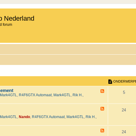
b Nederland
d forum
ONDERWERP
nement
F
O
5
Mark4GTL
,
R4F6GTX Automaat
,
Mark4GTL
,
Rik H.
,
e
e
n
d
-
F
d
O
24
H
e
e
Mark4GTL
,
Nando
,
R4F6GTX Automaat
,
Mark4GTL
,
Rik H.
,
e
e
n
t
d
2
-
r
d
0
T
F
O
24
2
e
e