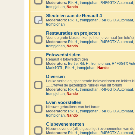
Moderators:
Rik H.
,
trompjohan
,
R4F6GTX Automaat
,
trompjohan
,
Nando
Sleutelen aan de Renault 4
Moderators:
Rik H.
,
trompjohan
,
R4F6GTX Automaat
,
trompjohan
Restauraties en projecten
Voor de grote klussen kun je hier je verhaal (en foto's) 
Moderators:
Rik H.
,
trompjohan
,
R4F6GTX Automaat
,
trompjohan
,
Nando
Fotowedstrijden
Renault 4 fotowedstrijden
Moderators:
Bertje
,
Rik H.
,
trompjohan
,
R4F6GTX Aut
Mark4GTL
,
Rik H.
,
trompjohan
,
Nando
Diversen
Leuke verhalen, spannende belevenissen en lekker kl
.....Oftewel de gezelligste rubriek van dit forum!
Moderators:
Rik H.
,
trompjohan
,
R4F6GTX Automaat
,
trompjohan
,
Nando
Even voorstellen
Nieuwe gebruikers van het forum..
Moderators:
Rik H.
,
trompjohan
,
R4F6GTX Automaat
,
trompjohan
,
Nando
Clubevenementen
Nieuws over de (altijd gezellige) evenementen van de
Moderators:
Rik H.
,
trompjohan
,
R4F6GTX Automaat
,