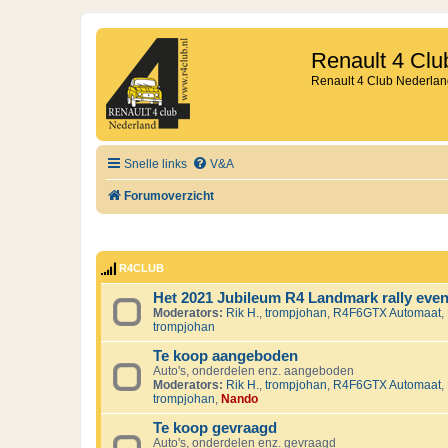
Renault 4 Clu
Renault 4 Club Nederlan
Snelle links
V&A
Forumoverzicht
R4CLUB
Het 2021 Jubileum R4 Landmark rally eve
Moderators:
Rik H.
,
trompjohan
,
R4F6GTX Automaat
,
trompjohan
Te koop aangeboden
Auto's, onderdelen enz. aangeboden
Moderators:
Rik H.
,
trompjohan
,
R4F6GTX Automaat
,
trompjohan
,
Nando
Te koop gevraagd
Auto's, onderdelen enz. gevraagd