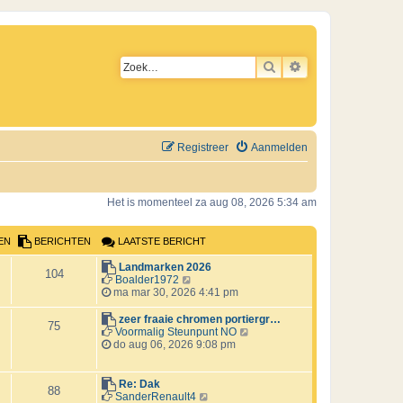
ZOEK
UITGEBREID ZO
Registreer
Aanmelden
Het is momenteel za aug 08, 2026 5:34 am
EN
BERICHTEN
LAATSTE BERICHT
L
Landmarken 2026
B
104
a
B
Boalder1972
a
e
ma mar 30, 2026 4:41 pm
e
t
k
s
i
L
zeer fraaie chromen portiergr…
B
r
75
t
j
a
B
Voormalig Steunpunt NO
e
k
a
e
do aug 06, 2026 9:08 pm
e
i
b
l
t
k
e
a
s
i
r
c
r
a
t
j
L
Re: Dak
B
88
i
t
e
k
a
B
SanderRenault4