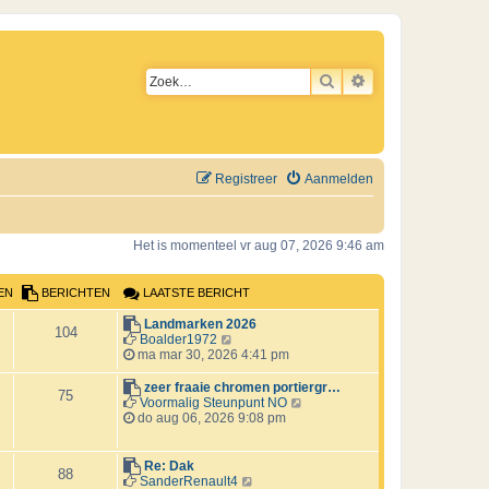
ZOEK
UITGEBREID ZO
Registreer
Aanmelden
Het is momenteel vr aug 07, 2026 9:46 am
EN
BERICHTEN
LAATSTE BERICHT
L
Landmarken 2026
B
104
a
B
Boalder1972
a
e
ma mar 30, 2026 4:41 pm
e
t
k
s
i
L
zeer fraaie chromen portiergr…
B
r
75
t
j
a
B
Voormalig Steunpunt NO
e
k
a
e
do aug 06, 2026 9:08 pm
e
i
b
l
t
k
e
a
s
i
r
c
r
a
t
j
L
Re: Dak
B
88
i
t
e
k
a
B
SanderRenault4