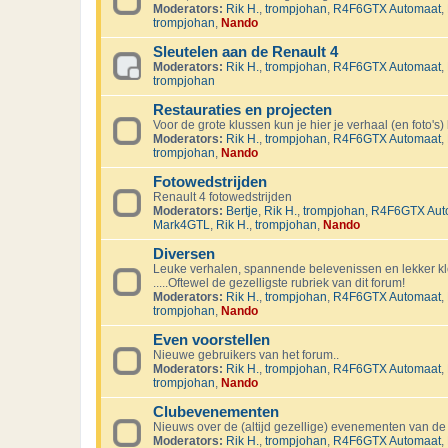
Moderators:
Rik H.
,
trompjohan
,
R4F6GTX Automaat
,
trompjohan
,
Nando
Sleutelen aan de Renault 4
Moderators:
Rik H.
,
trompjohan
,
R4F6GTX Automaat
,
trompjohan
Restauraties en projecten
Voor de grote klussen kun je hier je verhaal (en foto's) 
Moderators:
Rik H.
,
trompjohan
,
R4F6GTX Automaat
,
trompjohan
,
Nando
Fotowedstrijden
Renault 4 fotowedstrijden
Moderators:
Bertje
,
Rik H.
,
trompjohan
,
R4F6GTX Aut
Mark4GTL
,
Rik H.
,
trompjohan
,
Nando
Diversen
Leuke verhalen, spannende belevenissen en lekker kl
.....Oftewel de gezelligste rubriek van dit forum!
Moderators:
Rik H.
,
trompjohan
,
R4F6GTX Automaat
,
trompjohan
,
Nando
Even voorstellen
Nieuwe gebruikers van het forum..
Moderators:
Rik H.
,
trompjohan
,
R4F6GTX Automaat
,
trompjohan
,
Nando
Clubevenementen
Nieuws over de (altijd gezellige) evenementen van de
Moderators:
Rik H.
,
trompjohan
,
R4F6GTX Automaat
,