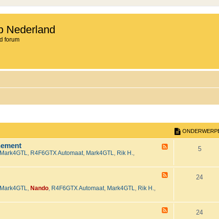
b Nederland
d forum
ONDERWERP
nement
F
O
5
Mark4GTL
,
R4F6GTX Automaat
,
Mark4GTL
,
Rik H.
,
e
e
n
d
-
F
d
O
24
H
e
e
Mark4GTL
,
Nando
,
R4F6GTX Automaat
,
Mark4GTL
,
Rik H.
,
e
e
n
t
d
2
-
r
d
0
T
F
O
24
2
e
e