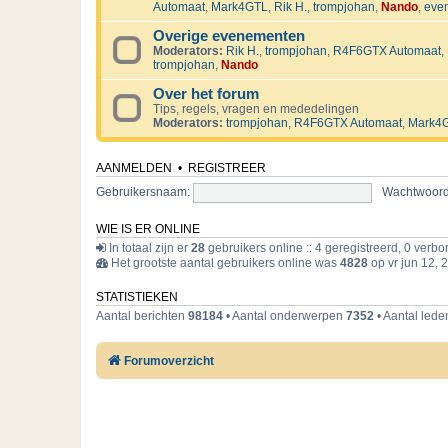
Automaat
,
Mark4GTL
,
Rik H.
,
trompjohan
,
Nando
,
eve
Overige evenementen
Moderators:
Rik H.
,
trompjohan
,
R4F6GTX Automaat
,
trompjohan
,
Nando
Over het forum
Tips, regels, vragen en mededelingen
Moderators:
trompjohan
,
R4F6GTX Automaat
,
Mark4
AANMELDEN
•
REGISTREER
Gebruikersnaam:
Wachtwoord
WIE IS ER ONLINE
In totaal zijn er
28
gebruikers online :: 4 geregistreerd, 0 verb
Het grootste aantal gebruikers online was
4828
op vr jun 12, 
STATISTIEKEN
Aantal berichten
98184
• Aantal onderwerpen
7352
• Aantal led
Forumoverzicht