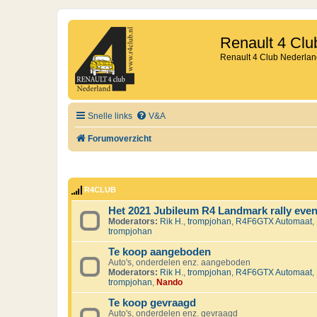
Renault 4 Clu
Renault 4 Club Nederlan
Snelle links
V&A
Forumoverzicht
R4CLUB
Het 2021 Jubileum R4 Landmark rally eve
Moderators:
Rik H.
,
trompjohan
,
R4F6GTX Automaat
,
trompjohan
Te koop aangeboden
Auto's, onderdelen enz. aangeboden
Moderators:
Rik H.
,
trompjohan
,
R4F6GTX Automaat
,
trompjohan
,
Nando
Te koop gevraagd
Auto's, onderdelen enz. gevraagd