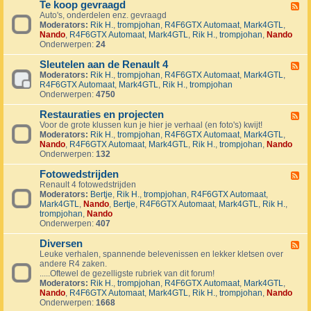
1
Te koop gevraagd
e
F
J
k
Auto's, onderdelen enz. gevraagd
e
u
o
Moderators:
Rik H.
,
trompjohan
,
R4F6GTX Automaat
,
Mark4GTL
,
e
b
o
Nando
,
R4F6GTX Automaat
,
Mark4GTL
,
Rik H.
,
trompjohan
,
Nando
d
i
p
Onderwerpen:
24
-
l
a
T
e
a
Sleutelen aan de Renault 4
e
F
u
n
k
Moderators:
Rik H.
,
trompjohan
,
R4F6GTX Automaat
,
Mark4GTL
,
e
m
g
o
R4F6GTX Automaat
,
Mark4GTL
,
Rik H.
,
trompjohan
e
R
e
o
Onderwerpen:
4750
d
4
b
p
-
L
o
g
Restauraties en projecten
S
F
a
d
e
l
Voor de grote klussen kun je hier je verhaal (en foto's) kwijt!
e
n
e
v
e
Moderators:
Rik H.
,
trompjohan
,
R4F6GTX Automaat
,
Mark4GTL
,
e
d
n
r
u
Nando
,
R4F6GTX Automaat
,
Mark4GTL
,
Rik H.
,
trompjohan
,
Nando
d
m
a
t
Onderwerpen:
132
-
a
a
e
R
r
g
l
Fotowedstrijden
e
F
k
d
e
s
Renault 4 fotowedstrijden
e
r
n
t
Moderators:
Bertje
,
Rik H.
,
trompjohan
,
R4F6GTX Automaat
,
e
a
a
a
Mark4GTL
,
Nando
,
Bertje
,
R4F6GTX Automaat
,
Mark4GTL
,
Rik H.
,
d
l
a
u
trompjohan
,
Nando
-
l
n
r
Onderwerpen:
407
F
y
d
a
o
e
e
t
Diversen
t
F
v
R
i
o
Leuke verhalen, spannende belevenissen en lekker kletsen over
e
e
e
e
w
andere R4 zaken.
e
n
n
s
e
.....Oftewel de gezelligste rubriek van dit forum!
d
e
a
e
d
Moderators:
Rik H.
,
trompjohan
,
R4F6GTX Automaat
,
Mark4GTL
,
-
m
u
n
s
Nando
,
R4F6GTX Automaat
,
Mark4GTL
,
Rik H.
,
trompjohan
,
Nando
D
e
l
p
t
Onderwerpen:
1668
i
n
t
r
r