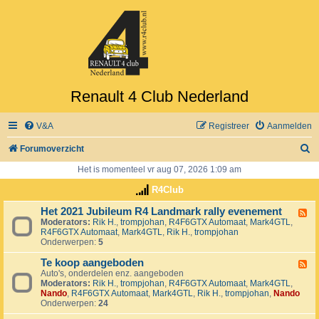
Renault 4 Club Nederland
V&A
Registreer
Aanmelden
Z
Forumoverzicht
o
Het is momenteel vr aug 07, 2026 1:09 am
e
R4Club
k
Het 2021 Jubileum R4 Landmark rally evenement
F
Moderators:
Rik H.
,
trompjohan
,
R4F6GTX Automaat
,
Mark4GTL
,
e
R4F6GTX Automaat
,
Mark4GTL
,
Rik H.
,
trompjohan
e
Onderwerpen:
5
d
-
Te koop aangeboden
H
F
e
Auto's, onderdelen enz. aangeboden
e
t
Moderators:
Rik H.
,
trompjohan
,
R4F6GTX Automaat
,
Mark4GTL
,
e
2
Nando
,
R4F6GTX Automaat
,
Mark4GTL
,
Rik H.
,
trompjohan
,
Nando
d
0
Onderwerpen:
24
-
2
T