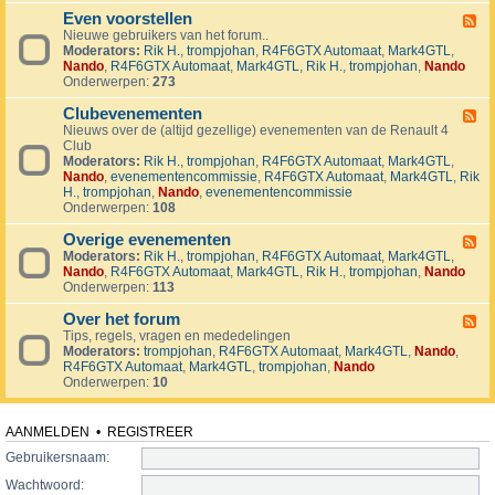
v
t
4
o
i
Even voorstellen
e
F
j
j
r
Nieuwe gebruikers van het forum..
e
e
d
s
Moderators:
Rik H.
,
trompjohan
,
R4F6GTX Automaat
,
Mark4GTL
,
e
c
e
e
Nando
,
R4F6GTX Automaat
,
Mark4GTL
,
Rik H.
,
trompjohan
,
Nando
d
t
n
n
Onderwerpen:
273
-
e
E
n
Clubevenementen
v
F
e
Nieuws over de (altijd gezellige) evenementen van de Renault 4
e
n
Club
e
v
Moderators:
Rik H.
,
trompjohan
,
R4F6GTX Automaat
,
Mark4GTL
,
d
o
Nando
,
evenementencommissie
,
R4F6GTX Automaat
,
Mark4GTL
,
Rik
-
o
H.
,
trompjohan
,
Nando
,
evenementencommissie
C
r
Onderwerpen:
108
l
s
u
t
Overige evenementen
b
F
e
e
Moderators:
Rik H.
,
trompjohan
,
R4F6GTX Automaat
,
Mark4GTL
,
e
l
v
Nando
,
R4F6GTX Automaat
,
Mark4GTL
,
Rik H.
,
trompjohan
,
Nando
e
l
e
Onderwerpen:
113
d
e
n
-
n
e
Over het forum
O
F
m
v
Tips, regels, vragen en mededelingen
e
e
e
Moderators:
trompjohan
,
R4F6GTX Automaat
,
Mark4GTL
,
Nando
,
e
n
r
R4F6GTX Automaat
,
Mark4GTL
,
trompjohan
,
Nando
d
t
i
Onderwerpen:
10
-
e
g
O
n
e
v
e
e
AANMELDEN
•
REGISTREER
v
r
e
Gebruikersnaam:
h
n
e
Wachtwoord:
e
t