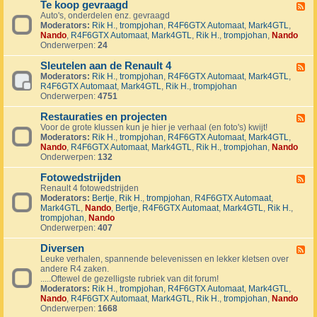
1
Te koop gevraagd
e
F
J
k
Auto's, onderdelen enz. gevraagd
e
u
o
Moderators:
Rik H.
,
trompjohan
,
R4F6GTX Automaat
,
Mark4GTL
,
e
b
o
Nando
,
R4F6GTX Automaat
,
Mark4GTL
,
Rik H.
,
trompjohan
,
Nando
d
i
p
Onderwerpen:
24
-
l
a
T
e
a
Sleutelen aan de Renault 4
e
F
u
n
k
Moderators:
Rik H.
,
trompjohan
,
R4F6GTX Automaat
,
Mark4GTL
,
e
m
g
o
R4F6GTX Automaat
,
Mark4GTL
,
Rik H.
,
trompjohan
e
R
e
o
Onderwerpen:
4751
d
4
b
p
-
L
o
g
Restauraties en projecten
S
F
a
d
e
l
Voor de grote klussen kun je hier je verhaal (en foto's) kwijt!
e
n
e
v
e
Moderators:
Rik H.
,
trompjohan
,
R4F6GTX Automaat
,
Mark4GTL
,
e
d
n
r
u
Nando
,
R4F6GTX Automaat
,
Mark4GTL
,
Rik H.
,
trompjohan
,
Nando
d
m
a
t
Onderwerpen:
132
-
a
a
e
R
r
g
l
Fotowedstrijden
e
F
k
d
e
s
Renault 4 fotowedstrijden
e
r
n
t
Moderators:
Bertje
,
Rik H.
,
trompjohan
,
R4F6GTX Automaat
,
e
a
a
a
Mark4GTL
,
Nando
,
Bertje
,
R4F6GTX Automaat
,
Mark4GTL
,
Rik H.
,
d
l
a
u
trompjohan
,
Nando
-
l
n
r
Onderwerpen:
407
F
y
d
a
o
e
e
t
Diversen
t
F
v
R
i
o
Leuke verhalen, spannende belevenissen en lekker kletsen over
e
e
e
e
w
andere R4 zaken.
e
n
n
s
e
.....Oftewel de gezelligste rubriek van dit forum!
d
e
a
e
d
Moderators:
Rik H.
,
trompjohan
,
R4F6GTX Automaat
,
Mark4GTL
,
-
m
u
n
s
Nando
,
R4F6GTX Automaat
,
Mark4GTL
,
Rik H.
,
trompjohan
,
Nando
D
e
l
p
t
Onderwerpen:
1668
i
n
t
r
r