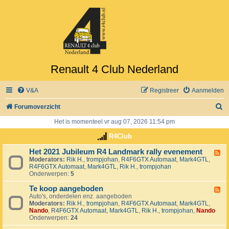
Renault 4 Club Nederland
V&A
Registreer
Aanmelden
Z
Forumoverzicht
o
Het is momenteel vr aug 07, 2026 11:54 pm
e
R4Club
k
Het 2021 Jubileum R4 Landmark rally evenement
F
Moderators:
Rik H.
,
trompjohan
,
R4F6GTX Automaat
,
Mark4GTL
,
e
R4F6GTX Automaat
,
Mark4GTL
,
Rik H.
,
trompjohan
e
Onderwerpen:
5
d
-
Te koop aangeboden
H
F
e
Auto's, onderdelen enz. aangeboden
e
t
Moderators:
Rik H.
,
trompjohan
,
R4F6GTX Automaat
,
Mark4GTL
,
e
2
Nando
,
R4F6GTX Automaat
,
Mark4GTL
,
Rik H.
,
trompjohan
,
Nando
d
0
Onderwerpen:
24
-
2
T