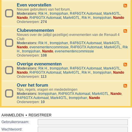
v
t
4
o
i
Even voorstellen
e
F
j
j
r
Nieuwe gebruikers van het forum..
e
e
d
s
Moderators:
Rik H.
,
trompjohan
,
R4F6GTX Automaat
,
Mark4GTL
,
e
c
e
e
Nando
,
R4F6GTX Automaat
,
Mark4GTL
,
Rik H.
,
trompjohan
,
Nando
d
t
n
n
Onderwerpen:
274
-
e
E
n
Clubevenementen
v
F
e
Nieuws over de (altijd gezellige) evenementen van de Renault 4
e
n
Club
e
v
Moderators:
Rik H.
,
trompjohan
,
R4F6GTX Automaat
,
Mark4GTL
,
d
o
Nando
,
evenementencommissie
,
R4F6GTX Automaat
,
Mark4GTL
,
Rik
-
o
H.
,
trompjohan
,
Nando
,
evenementencommissie
C
r
Onderwerpen:
108
l
s
u
t
Overige evenementen
b
F
e
e
Moderators:
Rik H.
,
trompjohan
,
R4F6GTX Automaat
,
Mark4GTL
,
e
l
v
Nando
,
R4F6GTX Automaat
,
Mark4GTL
,
Rik H.
,
trompjohan
,
Nando
e
l
e
Onderwerpen:
113
d
e
n
-
n
e
Over het forum
O
F
m
v
Tips, regels, vragen en mededelingen
e
e
e
Moderators:
trompjohan
,
R4F6GTX Automaat
,
Mark4GTL
,
Nando
,
e
n
r
R4F6GTX Automaat
,
Mark4GTL
,
trompjohan
,
Nando
d
t
i
Onderwerpen:
10
-
e
g
O
n
e
v
e
e
AANMELDEN
•
REGISTREER
v
r
e
Gebruikersnaam:
h
n
e
Wachtwoord:
e
t