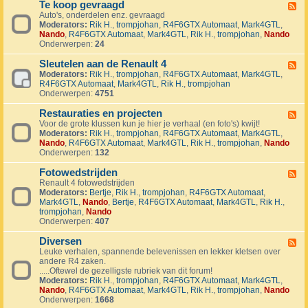
1
Te koop gevraagd
e
F
J
k
Auto's, onderdelen enz. gevraagd
e
u
o
Moderators:
Rik H.
,
trompjohan
,
R4F6GTX Automaat
,
Mark4GTL
,
e
b
o
Nando
,
R4F6GTX Automaat
,
Mark4GTL
,
Rik H.
,
trompjohan
,
Nando
d
i
p
Onderwerpen:
24
-
l
a
T
e
a
Sleutelen aan de Renault 4
e
F
u
n
k
Moderators:
Rik H.
,
trompjohan
,
R4F6GTX Automaat
,
Mark4GTL
,
e
m
g
o
R4F6GTX Automaat
,
Mark4GTL
,
Rik H.
,
trompjohan
e
R
e
o
Onderwerpen:
4751
d
4
b
p
-
L
o
g
Restauraties en projecten
S
F
a
d
e
l
Voor de grote klussen kun je hier je verhaal (en foto's) kwijt!
e
n
e
v
e
Moderators:
Rik H.
,
trompjohan
,
R4F6GTX Automaat
,
Mark4GTL
,
e
d
n
r
u
Nando
,
R4F6GTX Automaat
,
Mark4GTL
,
Rik H.
,
trompjohan
,
Nando
d
m
a
t
Onderwerpen:
132
-
a
a
e
R
r
g
l
Fotowedstrijden
e
F
k
d
e
s
Renault 4 fotowedstrijden
e
r
n
t
Moderators:
Bertje
,
Rik H.
,
trompjohan
,
R4F6GTX Automaat
,
e
a
a
a
Mark4GTL
,
Nando
,
Bertje
,
R4F6GTX Automaat
,
Mark4GTL
,
Rik H.
,
d
l
a
u
trompjohan
,
Nando
-
l
n
r
Onderwerpen:
407
F
y
d
a
o
e
e
t
Diversen
t
F
v
R
i
o
Leuke verhalen, spannende belevenissen en lekker kletsen over
e
e
e
e
w
andere R4 zaken.
e
n
n
s
e
.....Oftewel de gezelligste rubriek van dit forum!
d
e
a
e
d
Moderators:
Rik H.
,
trompjohan
,
R4F6GTX Automaat
,
Mark4GTL
,
-
m
u
n
s
Nando
,
R4F6GTX Automaat
,
Mark4GTL
,
Rik H.
,
trompjohan
,
Nando
D
e
l
p
t
Onderwerpen:
1668
i
n
t
r
r