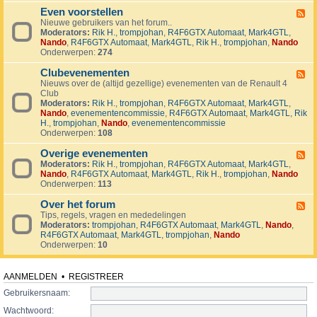
v
t
4
o
i
Even voorstellen
e
F
j
j
r
Nieuwe gebruikers van het forum..
e
e
d
s
Moderators:
Rik H.
,
trompjohan
,
R4F6GTX Automaat
,
Mark4GTL
,
e
c
e
e
Nando
,
R4F6GTX Automaat
,
Mark4GTL
,
Rik H.
,
trompjohan
,
Nando
d
t
n
n
Onderwerpen:
274
-
e
E
n
Clubevenementen
v
F
e
Nieuws over de (altijd gezellige) evenementen van de Renault 4
e
n
Club
e
v
Moderators:
Rik H.
,
trompjohan
,
R4F6GTX Automaat
,
Mark4GTL
,
d
o
Nando
,
evenementencommissie
,
R4F6GTX Automaat
,
Mark4GTL
,
Rik
-
o
H.
,
trompjohan
,
Nando
,
evenementencommissie
C
r
Onderwerpen:
108
l
s
u
t
Overige evenementen
b
F
e
e
Moderators:
Rik H.
,
trompjohan
,
R4F6GTX Automaat
,
Mark4GTL
,
e
l
v
Nando
,
R4F6GTX Automaat
,
Mark4GTL
,
Rik H.
,
trompjohan
,
Nando
e
l
e
Onderwerpen:
113
d
e
n
-
n
e
Over het forum
O
F
m
v
Tips, regels, vragen en mededelingen
e
e
e
Moderators:
trompjohan
,
R4F6GTX Automaat
,
Mark4GTL
,
Nando
,
e
n
r
R4F6GTX Automaat
,
Mark4GTL
,
trompjohan
,
Nando
d
t
i
Onderwerpen:
10
-
e
g
O
n
e
v
e
e
AANMELDEN
•
REGISTREER
v
r
e
Gebruikersnaam:
h
n
e
Wachtwoord:
e
t