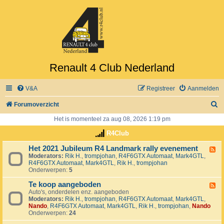
Renault 4 Club Nederland
V&A
Registreer
Aanmelden
Z
Forumoverzicht
o
Het is momenteel za aug 08, 2026 1:19 pm
e
R4Club
k
Het 2021 Jubileum R4 Landmark rally evenement
F
Moderators:
Rik H.
,
trompjohan
,
R4F6GTX Automaat
,
Mark4GTL
,
e
R4F6GTX Automaat
,
Mark4GTL
,
Rik H.
,
trompjohan
e
Onderwerpen:
5
d
-
Te koop aangeboden
H
F
e
Auto's, onderdelen enz. aangeboden
e
t
Moderators:
Rik H.
,
trompjohan
,
R4F6GTX Automaat
,
Mark4GTL
,
e
2
Nando
,
R4F6GTX Automaat
,
Mark4GTL
,
Rik H.
,
trompjohan
,
Nando
d
0
Onderwerpen:
24
-
2
T