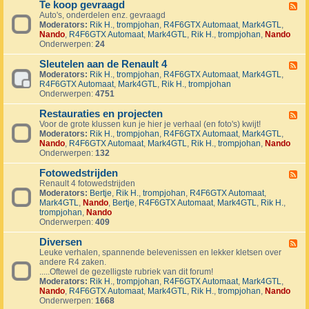
1
Te koop gevraagd
e
F
J
k
Auto's, onderdelen enz. gevraagd
e
u
o
Moderators:
Rik H.
,
trompjohan
,
R4F6GTX Automaat
,
Mark4GTL
,
e
b
o
Nando
,
R4F6GTX Automaat
,
Mark4GTL
,
Rik H.
,
trompjohan
,
Nando
d
i
p
Onderwerpen:
24
-
l
a
T
e
a
Sleutelen aan de Renault 4
e
F
u
n
k
Moderators:
Rik H.
,
trompjohan
,
R4F6GTX Automaat
,
Mark4GTL
,
e
m
g
o
R4F6GTX Automaat
,
Mark4GTL
,
Rik H.
,
trompjohan
e
R
e
o
Onderwerpen:
4751
d
4
b
p
-
L
o
g
Restauraties en projecten
S
F
a
d
e
l
Voor de grote klussen kun je hier je verhaal (en foto's) kwijt!
e
n
e
v
e
Moderators:
Rik H.
,
trompjohan
,
R4F6GTX Automaat
,
Mark4GTL
,
e
d
n
r
u
Nando
,
R4F6GTX Automaat
,
Mark4GTL
,
Rik H.
,
trompjohan
,
Nando
d
m
a
t
Onderwerpen:
132
-
a
a
e
R
r
g
l
Fotowedstrijden
e
F
k
d
e
s
Renault 4 fotowedstrijden
e
r
n
t
Moderators:
Bertje
,
Rik H.
,
trompjohan
,
R4F6GTX Automaat
,
e
a
a
a
Mark4GTL
,
Nando
,
Bertje
,
R4F6GTX Automaat
,
Mark4GTL
,
Rik H.
,
d
l
a
u
trompjohan
,
Nando
-
l
n
r
Onderwerpen:
409
F
y
d
a
o
e
e
t
Diversen
t
F
v
R
i
o
Leuke verhalen, spannende belevenissen en lekker kletsen over
e
e
e
e
w
andere R4 zaken.
e
n
n
s
e
.....Oftewel de gezelligste rubriek van dit forum!
d
e
a
e
d
Moderators:
Rik H.
,
trompjohan
,
R4F6GTX Automaat
,
Mark4GTL
,
-
m
u
n
s
Nando
,
R4F6GTX Automaat
,
Mark4GTL
,
Rik H.
,
trompjohan
,
Nando
D
e
l
p
t
Onderwerpen:
1668
i
n
t
r
r