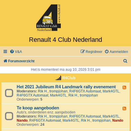
Renault 4 Club Nederland
V&A
Registreer
Aanmelden
Z
Forumoverzicht
o
Het is momenteel ma aug 10, 2026 3:01 pm
e
R4Club
k
Het 2021 Jubileum R4 Landmark rally evenement
F
Moderators:
Rik H.
,
trompjohan
,
R4F6GTX Automaat
,
Mark4GTL
,
e
R4F6GTX Automaat
,
Mark4GTL
,
Rik H.
,
trompjohan
e
Onderwerpen:
5
d
-
Te koop aangeboden
H
F
e
Auto's, onderdelen enz. aangeboden
e
t
Moderators:
Rik H.
,
trompjohan
,
R4F6GTX Automaat
,
Mark4GTL
,
e
2
Nando
,
R4F6GTX Automaat
,
Mark4GTL
,
Rik H.
,
trompjohan
,
Nando
d
0
Onderwerpen:
24
-
2
T