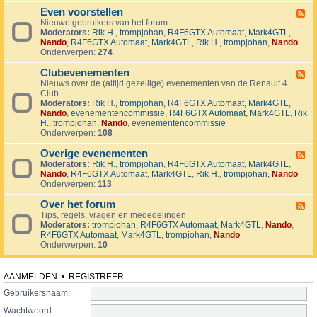
v
t
4
o
i
Even voorstellen
e
F
j
j
r
Nieuwe gebruikers van het forum..
e
e
d
s
Moderators:
Rik H.
,
trompjohan
,
R4F6GTX Automaat
,
Mark4GTL
,
e
c
e
e
Nando
,
R4F6GTX Automaat
,
Mark4GTL
,
Rik H.
,
trompjohan
,
Nando
d
t
n
n
Onderwerpen:
274
-
e
E
n
Clubevenementen
v
F
e
Nieuws over de (altijd gezellige) evenementen van de Renault 4
e
n
Club
e
v
Moderators:
Rik H.
,
trompjohan
,
R4F6GTX Automaat
,
Mark4GTL
,
d
o
Nando
,
evenementencommissie
,
R4F6GTX Automaat
,
Mark4GTL
,
Rik
-
o
H.
,
trompjohan
,
Nando
,
evenementencommissie
C
r
Onderwerpen:
108
l
s
u
t
Overige evenementen
b
F
e
e
Moderators:
Rik H.
,
trompjohan
,
R4F6GTX Automaat
,
Mark4GTL
,
e
l
v
Nando
,
R4F6GTX Automaat
,
Mark4GTL
,
Rik H.
,
trompjohan
,
Nando
e
l
e
Onderwerpen:
113
d
e
n
-
n
e
Over het forum
O
F
m
v
Tips, regels, vragen en mededelingen
e
e
e
Moderators:
trompjohan
,
R4F6GTX Automaat
,
Mark4GTL
,
Nando
,
e
n
r
R4F6GTX Automaat
,
Mark4GTL
,
trompjohan
,
Nando
d
t
i
Onderwerpen:
10
-
e
g
O
n
e
v
e
e
AANMELDEN
•
REGISTREER
v
r
e
Gebruikersnaam:
h
n
e
Wachtwoord:
e
t