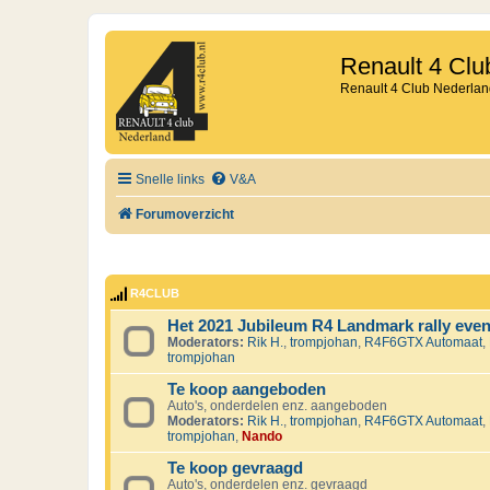
Renault 4 Clu
Renault 4 Club Nederlan
Snelle links
V&A
Forumoverzicht
R4CLUB
Het 2021 Jubileum R4 Landmark rally eve
Moderators:
Rik H.
,
trompjohan
,
R4F6GTX Automaat
,
trompjohan
Te koop aangeboden
Auto's, onderdelen enz. aangeboden
Moderators:
Rik H.
,
trompjohan
,
R4F6GTX Automaat
,
trompjohan
,
Nando
Te koop gevraagd
Auto's, onderdelen enz. gevraagd