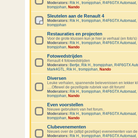
Moderators:
Rik H.
,
trompjohan
,
R4F6GTX Automaat
,
trompjohan
,
Nando
Sleutelen aan de Renault 4
Moderators:
Rik H.
,
trompjohan
,
R4F6GTX Automaat
,
trompjohan
Restauraties en projecten
Voor de grote klussen kun je hier je verhaal (en foto's) 
Moderators:
Rik H.
,
trompjohan
,
R4F6GTX Automaat
,
trompjohan
,
Nando
Fotowedstrijden
Renault 4 fotowedstrijden
Moderators:
Bertje
,
Rik H.
,
trompjohan
,
R4F6GTX Aut
Mark4GTL
,
Rik H.
,
trompjohan
,
Nando
Diversen
Leuke verhalen, spannende belevenissen en lekker kl
.....Oftewel de gezelligste rubriek van dit forum!
Moderators:
Rik H.
,
trompjohan
,
R4F6GTX Automaat
,
trompjohan
,
Nando
Even voorstellen
Nieuwe gebruikers van het forum..
Moderators:
Rik H.
,
trompjohan
,
R4F6GTX Automaat
,
trompjohan
,
Nando
Clubevenementen
Nieuws over de (altijd gezellige) evenementen van de
Moderators:
Rik H.
,
trompjohan
,
R4F6GTX Automaat
,