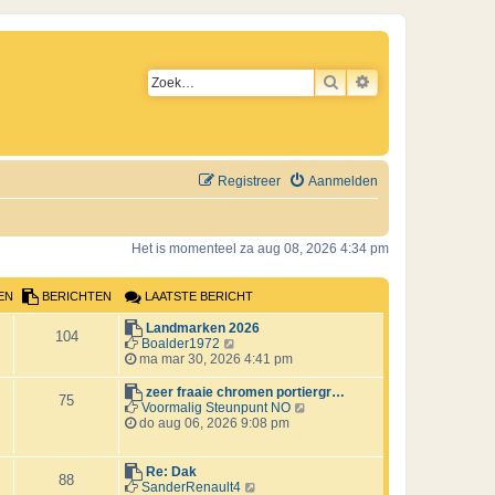
ZOEK
UITGEBREID ZO
Registreer
Aanmelden
Het is momenteel za aug 08, 2026 4:34 pm
EN
BERICHTEN
LAATSTE BERICHT
L
Landmarken 2026
B
104
a
B
Boalder1972
a
e
ma mar 30, 2026 4:41 pm
e
t
k
s
i
L
zeer fraaie chromen portiergr…
B
r
75
t
j
a
B
Voormalig Steunpunt NO
e
k
a
e
do aug 06, 2026 9:08 pm
e
i
b
l
t
k
e
a
s
i
r
c
r
a
t
j
L
Re: Dak
B
88
i
t
e
k
a
B
SanderRenault4