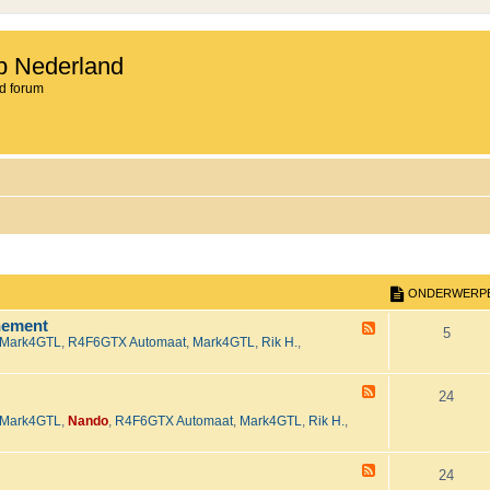
b Nederland
d forum
ONDERWERP
nement
F
O
5
Mark4GTL
,
R4F6GTX Automaat
,
Mark4GTL
,
Rik H.
,
e
e
n
d
-
F
d
O
24
H
e
e
Mark4GTL
,
Nando
,
R4F6GTX Automaat
,
Mark4GTL
,
Rik H.
,
e
e
n
t
d
2
-
r
d
0
T
F
O
24
2
e
e