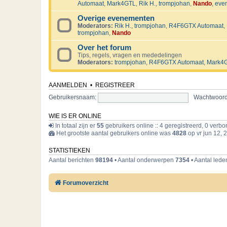
Automaat
,
Mark4GTL
,
Rik H.
,
trompjohan
,
Nando
,
eve
Overige evenementen
Moderators:
Rik H.
,
trompjohan
,
R4F6GTX Automaat
,
trompjohan
,
Nando
Over het forum
Tips, regels, vragen en mededelingen
Moderators:
trompjohan
,
R4F6GTX Automaat
,
Mark4
AANMELDEN
•
REGISTREER
Gebruikersnaam:
Wachtwoord
WIE IS ER ONLINE
In totaal zijn er
55
gebruikers online :: 4 geregistreerd, 0 verb
Het grootste aantal gebruikers online was
4828
op vr jun 12, 
STATISTIEKEN
Aantal berichten
98194
• Aantal onderwerpen
7354
• Aantal led
Forumoverzicht