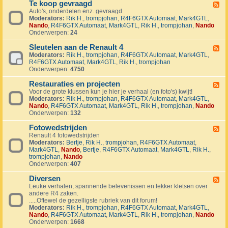
1
Te koop gevraagd
e
F
J
k
Auto's, onderdelen enz. gevraagd
e
u
o
Moderators:
Rik H.
,
trompjohan
,
R4F6GTX Automaat
,
Mark4GTL
,
e
b
o
Nando
,
R4F6GTX Automaat
,
Mark4GTL
,
Rik H.
,
trompjohan
,
Nando
d
i
p
Onderwerpen:
24
-
l
a
T
e
a
Sleutelen aan de Renault 4
e
F
u
n
k
Moderators:
Rik H.
,
trompjohan
,
R4F6GTX Automaat
,
Mark4GTL
,
e
m
g
o
R4F6GTX Automaat
,
Mark4GTL
,
Rik H.
,
trompjohan
e
R
e
o
Onderwerpen:
4750
d
4
b
p
-
L
o
g
Restauraties en projecten
S
F
a
d
e
l
Voor de grote klussen kun je hier je verhaal (en foto's) kwijt!
e
n
e
v
e
Moderators:
Rik H.
,
trompjohan
,
R4F6GTX Automaat
,
Mark4GTL
,
e
d
n
r
u
Nando
,
R4F6GTX Automaat
,
Mark4GTL
,
Rik H.
,
trompjohan
,
Nando
d
m
a
t
Onderwerpen:
132
-
a
a
e
R
r
g
l
Fotowedstrijden
e
F
k
d
e
s
Renault 4 fotowedstrijden
e
r
n
t
Moderators:
Bertje
,
Rik H.
,
trompjohan
,
R4F6GTX Automaat
,
e
a
a
a
Mark4GTL
,
Nando
,
Bertje
,
R4F6GTX Automaat
,
Mark4GTL
,
Rik H.
,
d
l
a
u
trompjohan
,
Nando
-
l
n
r
Onderwerpen:
407
F
y
d
a
o
e
e
t
Diversen
t
F
v
R
i
o
Leuke verhalen, spannende belevenissen en lekker kletsen over
e
e
e
e
w
andere R4 zaken.
e
n
n
s
e
.....Oftewel de gezelligste rubriek van dit forum!
d
e
a
e
d
Moderators:
Rik H.
,
trompjohan
,
R4F6GTX Automaat
,
Mark4GTL
,
-
m
u
n
s
Nando
,
R4F6GTX Automaat
,
Mark4GTL
,
Rik H.
,
trompjohan
,
Nando
D
e
l
p
t
Onderwerpen:
1668
i
n
t
r
r