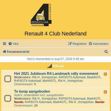
Renault 4 Club Nederland
V&A
Registreer
Aanmelden
Z
Forumoverzicht
o
Het is momenteel vr aug 07, 2026 8:48 am
e
R4Club
k
Het 2021 Jubileum R4 Landmark rally evenement
F
Moderators:
Rik H.
,
trompjohan
,
R4F6GTX Automaat
,
Mark4GTL
,
e
R4F6GTX Automaat
,
Mark4GTL
,
Rik H.
,
trompjohan
e
Onderwerpen:
5
d
-
Te koop aangeboden
H
F
e
Auto's, onderdelen enz. aangeboden
e
t
Moderators:
Rik H.
,
trompjohan
,
R4F6GTX Automaat
,
Mark4GTL
,
e
2
Nando
,
R4F6GTX Automaat
,
Mark4GTL
,
Rik H.
,
trompjohan
,
Nando
d
0
Onderwerpen:
24
-
2
T