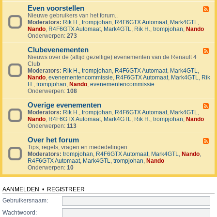
v
t
4
o
i
Even voorstellen
e
F
j
j
r
Nieuwe gebruikers van het forum..
e
e
d
s
Moderators:
Rik H.
,
trompjohan
,
R4F6GTX Automaat
,
Mark4GTL
,
e
c
e
e
Nando
,
R4F6GTX Automaat
,
Mark4GTL
,
Rik H.
,
trompjohan
,
Nando
d
t
n
n
Onderwerpen:
273
-
e
E
n
Clubevenementen
v
F
e
Nieuws over de (altijd gezellige) evenementen van de Renault 4
e
n
Club
e
v
Moderators:
Rik H.
,
trompjohan
,
R4F6GTX Automaat
,
Mark4GTL
,
d
o
Nando
,
evenementencommissie
,
R4F6GTX Automaat
,
Mark4GTL
,
Rik
-
o
H.
,
trompjohan
,
Nando
,
evenementencommissie
C
r
Onderwerpen:
108
l
s
u
t
Overige evenementen
b
F
e
e
Moderators:
Rik H.
,
trompjohan
,
R4F6GTX Automaat
,
Mark4GTL
,
e
l
v
Nando
,
R4F6GTX Automaat
,
Mark4GTL
,
Rik H.
,
trompjohan
,
Nando
e
l
e
Onderwerpen:
113
d
e
n
-
n
e
Over het forum
O
F
m
v
Tips, regels, vragen en mededelingen
e
e
e
Moderators:
trompjohan
,
R4F6GTX Automaat
,
Mark4GTL
,
Nando
,
e
n
r
R4F6GTX Automaat
,
Mark4GTL
,
trompjohan
,
Nando
d
t
i
Onderwerpen:
10
-
e
g
O
n
e
v
e
e
AANMELDEN
•
REGISTREER
v
r
e
Gebruikersnaam:
h
n
e
Wachtwoord:
e
t