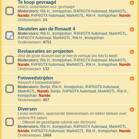
1
Te koop gevraagd
e
F
J
k
Auto's, onderdelen enz. gevraagd
e
u
o
Moderators:
Rik H.
,
trompjohan
,
R4F6GTX Automaat
,
Mark4GTL
,
e
b
o
Nando
,
R4F6GTX Automaat
,
Mark4GTL
,
Rik H.
,
trompjohan
,
Nando
d
i
p
Onderwerpen:
24
-
l
a
T
e
a
Sleutelen aan de Renault 4
e
F
u
n
k
Moderators:
Rik H.
,
trompjohan
,
R4F6GTX Automaat
,
Mark4GTL
,
e
m
g
o
R4F6GTX Automaat
,
Mark4GTL
,
Rik H.
,
trompjohan
e
R
e
o
Onderwerpen:
4751
d
4
b
p
-
L
o
g
Restauraties en projecten
S
F
a
d
e
l
Voor de grote klussen kun je hier je verhaal (en foto's) kwijt!
e
n
e
v
e
Moderators:
Rik H.
,
trompjohan
,
R4F6GTX Automaat
,
Mark4GTL
,
e
d
n
r
u
Nando
,
R4F6GTX Automaat
,
Mark4GTL
,
Rik H.
,
trompjohan
,
Nando
d
m
a
t
Onderwerpen:
132
-
a
a
e
R
r
g
l
Fotowedstrijden
e
F
k
d
e
s
Renault 4 fotowedstrijden
e
r
n
t
Moderators:
Bertje
,
Rik H.
,
trompjohan
,
R4F6GTX Automaat
,
e
a
a
a
Mark4GTL
,
Nando
,
Bertje
,
R4F6GTX Automaat
,
Mark4GTL
,
Rik H.
,
d
l
a
u
trompjohan
,
Nando
-
l
n
r
Onderwerpen:
407
F
y
d
a
o
e
e
t
Diversen
t
F
v
R
i
o
Leuke verhalen, spannende belevenissen en lekker kletsen over
e
e
e
e
w
andere R4 zaken.
e
n
n
s
e
.....Oftewel de gezelligste rubriek van dit forum!
d
e
a
e
d
Moderators:
Rik H.
,
trompjohan
,
R4F6GTX Automaat
,
Mark4GTL
,
-
m
u
n
s
Nando
,
R4F6GTX Automaat
,
Mark4GTL
,
Rik H.
,
trompjohan
,
Nando
D
e
l
p
t
Onderwerpen:
1668
i
n
t
r
r