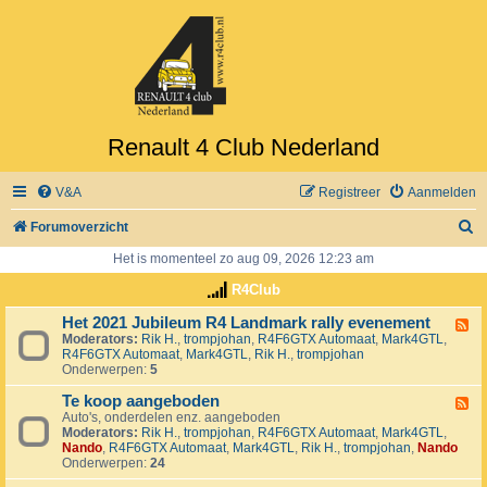
Renault 4 Club Nederland
V&A
Registreer
Aanmelden
Z
Forumoverzicht
o
Het is momenteel zo aug 09, 2026 12:23 am
e
R4Club
k
Het 2021 Jubileum R4 Landmark rally evenement
F
Moderators:
Rik H.
,
trompjohan
,
R4F6GTX Automaat
,
Mark4GTL
,
e
R4F6GTX Automaat
,
Mark4GTL
,
Rik H.
,
trompjohan
e
Onderwerpen:
5
d
-
Te koop aangeboden
H
F
e
Auto's, onderdelen enz. aangeboden
e
t
Moderators:
Rik H.
,
trompjohan
,
R4F6GTX Automaat
,
Mark4GTL
,
e
2
Nando
,
R4F6GTX Automaat
,
Mark4GTL
,
Rik H.
,
trompjohan
,
Nando
d
0
Onderwerpen:
24
-
2
T