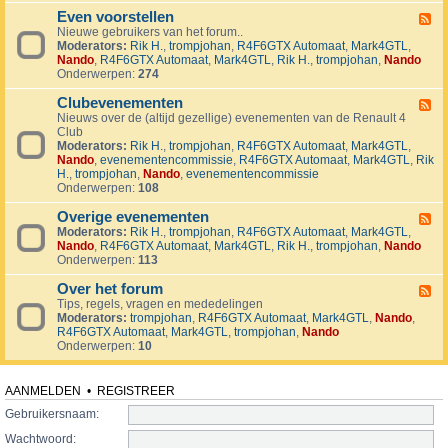
v
t
4
o
i
Even voorstellen
e
F
j
j
r
Nieuwe gebruikers van het forum..
e
e
d
s
Moderators:
Rik H.
,
trompjohan
,
R4F6GTX Automaat
,
Mark4GTL
,
e
c
e
e
Nando
,
R4F6GTX Automaat
,
Mark4GTL
,
Rik H.
,
trompjohan
,
Nando
d
t
n
n
Onderwerpen:
274
-
e
E
n
Clubevenementen
v
F
e
Nieuws over de (altijd gezellige) evenementen van de Renault 4
e
n
Club
e
v
Moderators:
Rik H.
,
trompjohan
,
R4F6GTX Automaat
,
Mark4GTL
,
d
o
Nando
,
evenementencommissie
,
R4F6GTX Automaat
,
Mark4GTL
,
Rik
-
o
H.
,
trompjohan
,
Nando
,
evenementencommissie
C
r
Onderwerpen:
108
l
s
u
t
Overige evenementen
b
F
e
e
Moderators:
Rik H.
,
trompjohan
,
R4F6GTX Automaat
,
Mark4GTL
,
e
l
v
Nando
,
R4F6GTX Automaat
,
Mark4GTL
,
Rik H.
,
trompjohan
,
Nando
e
l
e
Onderwerpen:
113
d
e
n
-
n
e
Over het forum
O
F
m
v
Tips, regels, vragen en mededelingen
e
e
e
Moderators:
trompjohan
,
R4F6GTX Automaat
,
Mark4GTL
,
Nando
,
e
n
r
R4F6GTX Automaat
,
Mark4GTL
,
trompjohan
,
Nando
d
t
i
Onderwerpen:
10
-
e
g
O
n
e
v
e
e
AANMELDEN
•
REGISTREER
v
r
e
Gebruikersnaam:
h
n
e
Wachtwoord:
e
t