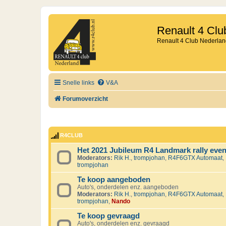
Renault 4 Clu
Renault 4 Club Nederlan
Snelle links
V&A
Forumoverzicht
R4CLUB
Het 2021 Jubileum R4 Landmark rally eve
Moderators:
Rik H.
,
trompjohan
,
R4F6GTX Automaat
,
trompjohan
Te koop aangeboden
Auto's, onderdelen enz. aangeboden
Moderators:
Rik H.
,
trompjohan
,
R4F6GTX Automaat
,
trompjohan
,
Nando
Te koop gevraagd
Auto's, onderdelen enz. gevraagd