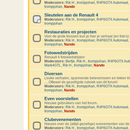
Moderators:
Rik H.
,
trompjohan
,
R4F6GTX Automaat
,
trompjohan
,
Nando
Sleutelen aan de Renault 4
Moderators:
Rik H.
,
trompjohan
,
R4F6GTX Automaat
,
trompjohan
Restauraties en projecten
Voor de grote klussen kun je hier je verhaal (en foto's) 
Moderators:
Rik H.
,
trompjohan
,
R4F6GTX Automaat
,
trompjohan
,
Nando
Fotowedstrijden
Renault 4 fotowedstrijden
Moderators:
Bertje
,
Rik H.
,
trompjohan
,
R4F6GTX Aut
Mark4GTL
,
Rik H.
,
trompjohan
,
Nando
Diversen
Leuke verhalen, spannende belevenissen en lekker kl
.....Oftewel de gezelligste rubriek van dit forum!
Moderators:
Rik H.
,
trompjohan
,
R4F6GTX Automaat
,
trompjohan
,
Nando
Even voorstellen
Nieuwe gebruikers van het forum..
Moderators:
Rik H.
,
trompjohan
,
R4F6GTX Automaat
,
trompjohan
,
Nando
Clubevenementen
Nieuws over de (altijd gezellige) evenementen van de
Moderators:
Rik H.
,
trompjohan
,
R4F6GTX Automaat
,