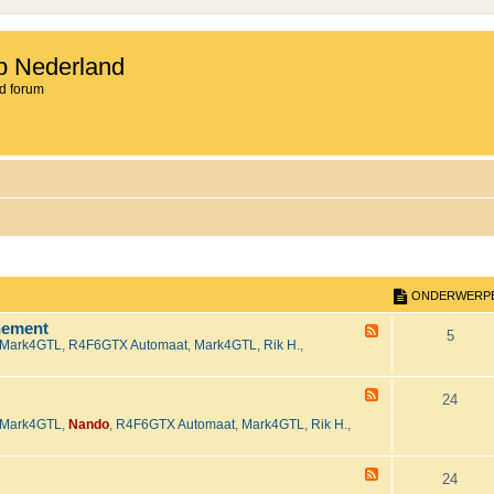
b Nederland
d forum
ONDERWERP
nement
F
O
5
Mark4GTL
,
R4F6GTX Automaat
,
Mark4GTL
,
Rik H.
,
e
e
n
d
-
F
d
O
24
H
e
e
Mark4GTL
,
Nando
,
R4F6GTX Automaat
,
Mark4GTL
,
Rik H.
,
e
e
n
t
d
2
-
r
d
0
T
F
O
24
2
e
e