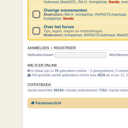
Automaat
,
Mark4GTL
,
Rik H.
,
trompjohan
,
Nando
,
eve
Overige evenementen
Moderators:
Rik H.
,
trompjohan
,
R4F6GTX Automaat
,
trompjohan
,
Nando
Over het forum
Tips, regels, vragen en mededelingen
Moderators:
trompjohan
,
R4F6GTX Automaat
,
Mark4
AANMELDEN
•
REGISTREER
Gebruikersnaam:
Wachtwoord
WIE IS ER ONLINE
In totaal zijn er
76
gebruikers online :: 5 geregistreerd, 0 verb
Het grootste aantal gebruikers online was
4828
op vr jun 12, 
STATISTIEKEN
Aantal berichten
98184
• Aantal onderwerpen
7352
• Aantal led
Forumoverzicht