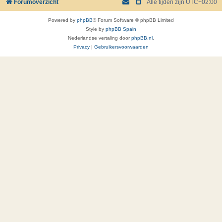
Forumoverzicht
Alle tijden zijn
UTC+02:00
Powered by
phpBB
® Forum Software © phpBB Limited
Style by
phpBB Spain
Nederlandse vertaling door
phpBB.nl
.
Privacy
|
Gebruikersvoorwaarden