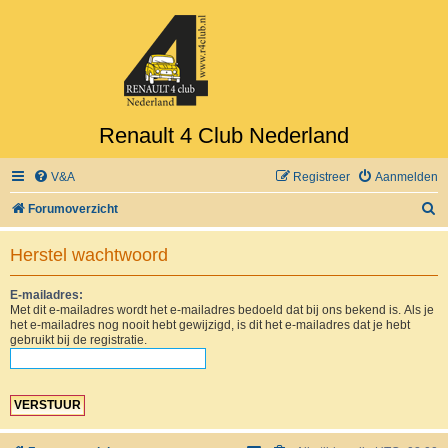
Renault 4 Club Nederland
V&A
Registreer
Aanmelden
Z
Forumoverzicht
o
Herstel wachtwoord
e
k
E-mailadres:
Met dit e-mailadres wordt het e-mailadres bedoeld dat bij ons bekend is. Als je
het e-mailadres nog nooit hebt gewijzigd, is dit het e-mailadres dat je hebt
gebruikt bij de registratie.