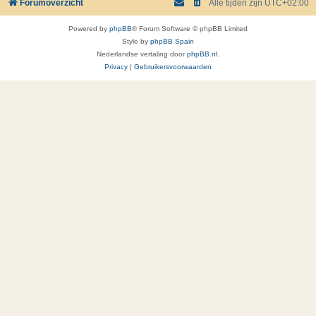
Forumoverzicht
Alle tijden zijn
UTC+02:00
Powered by
phpBB
® Forum Software © phpBB Limited
Style by
phpBB Spain
Nederlandse vertaling door
phpBB.nl
.
Privacy
|
Gebruikersvoorwaarden