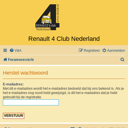
Renault 4 Club Nederland
V&A
Registreer
Aanmelden
Z
Forumoverzicht
o
Herstel wachtwoord
e
k
E-mailadres:
Met dit e-mailadres wordt het e-mailadres bedoeld dat bij ons bekend is. Als je
het e-mailadres nog nooit hebt gewijzigd, is dit het e-mailadres dat je hebt
gebruikt bij de registratie.