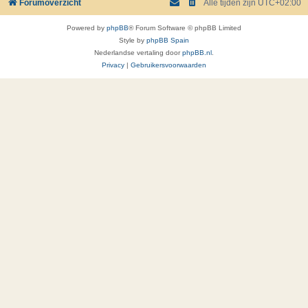
Forumoverzicht
Alle tijden zijn
UTC+02:00
Powered by
phpBB
® Forum Software © phpBB Limited
Style by
phpBB Spain
Nederlandse vertaling door
phpBB.nl
.
Privacy
|
Gebruikersvoorwaarden