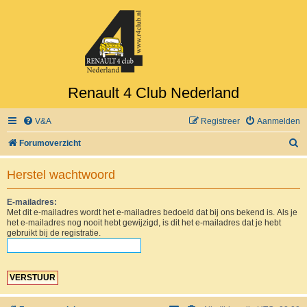
Renault 4 Club Nederland
V&A
Registreer
Aanmelden
Z
Forumoverzicht
o
Herstel wachtwoord
e
k
E-mailadres:
Met dit e-mailadres wordt het e-mailadres bedoeld dat bij ons bekend is. Als je
het e-mailadres nog nooit hebt gewijzigd, is dit het e-mailadres dat je hebt
gebruikt bij de registratie.