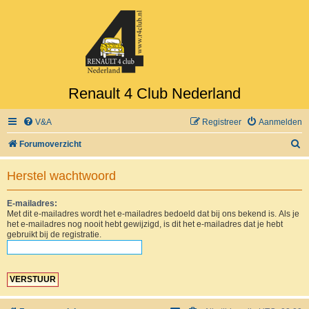
Renault 4 Club Nederland
V&A
Registreer
Aanmelden
Z
Forumoverzicht
o
Herstel wachtwoord
e
k
E-mailadres:
Met dit e-mailadres wordt het e-mailadres bedoeld dat bij ons bekend is. Als je
het e-mailadres nog nooit hebt gewijzigd, is dit het e-mailadres dat je hebt
gebruikt bij de registratie.