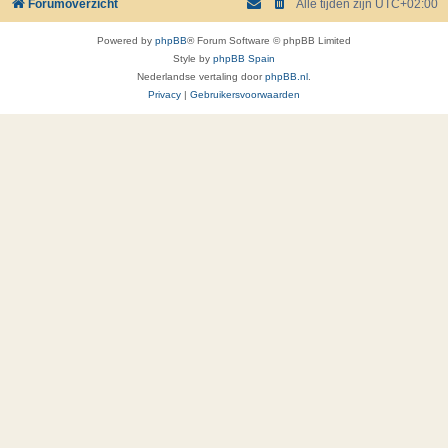
Forumoverzicht
Alle tijden zijn
UTC+02:00
Powered by
phpBB
® Forum Software © phpBB Limited
Style by
phpBB Spain
Nederlandse vertaling door
phpBB.nl
.
Privacy
|
Gebruikersvoorwaarden