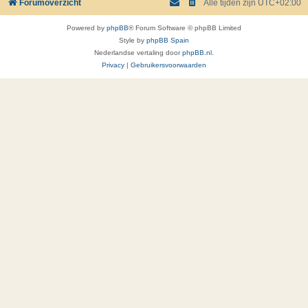
Forumoverzicht
Alle tijden zijn
UTC+02:00
Powered by
phpBB
® Forum Software © phpBB Limited
Style by
phpBB Spain
Nederlandse vertaling door
phpBB.nl
.
Privacy
|
Gebruikersvoorwaarden