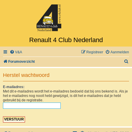
Renault 4 Club Nederland
V&A
Registreer
Aanmelden
Z
Forumoverzicht
o
Herstel wachtwoord
e
k
E-mailadres:
Met dit e-mailadres wordt het e-mailadres bedoeld dat bij ons bekend is. Als je
het e-mailadres nog nooit hebt gewijzigd, is dit het e-mailadres dat je hebt
gebruikt bij de registratie.