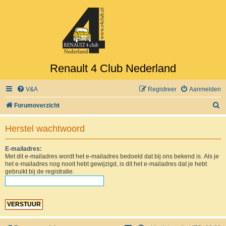
Renault 4 Club Nederland
V&A
Registreer
Aanmelden
Z
Forumoverzicht
o
Herstel wachtwoord
e
k
E-mailadres:
Met dit e-mailadres wordt het e-mailadres bedoeld dat bij ons bekend is. Als je
het e-mailadres nog nooit hebt gewijzigd, is dit het e-mailadres dat je hebt
gebruikt bij de registratie.