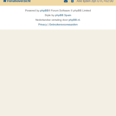
Forumoverzicht
Alle tijden zijn
UTC+02:00
Powered by
phpBB
® Forum Software © phpBB Limited
Style by
phpBB Spain
Nederlandse vertaling door
phpBB.nl
.
Privacy
|
Gebruikersvoorwaarden