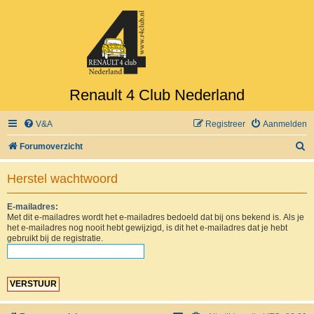
Renault 4 Club Nederland
V&A
Registreer
Aanmelden
Z
Forumoverzicht
o
Herstel wachtwoord
e
k
E-mailadres:
Met dit e-mailadres wordt het e-mailadres bedoeld dat bij ons bekend is. Als je
het e-mailadres nog nooit hebt gewijzigd, is dit het e-mailadres dat je hebt
gebruikt bij de registratie.