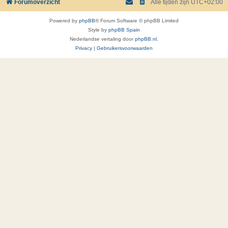
Forumoverzicht
Alle tijden zijn
UTC+02:00
Powered by
phpBB
® Forum Software © phpBB Limited
Style by
phpBB Spain
Nederlandse vertaling door
phpBB.nl
.
Privacy
|
Gebruikersvoorwaarden