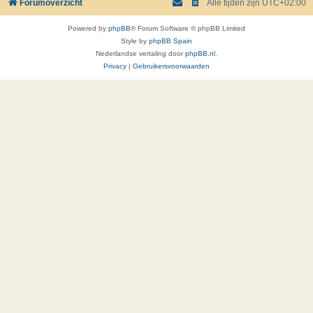
Forumoverzicht
Alle tijden zijn
UTC+02:00
Powered by
phpBB
® Forum Software © phpBB Limited
Style by
phpBB Spain
Nederlandse vertaling door
phpBB.nl
.
Privacy
|
Gebruikersvoorwaarden