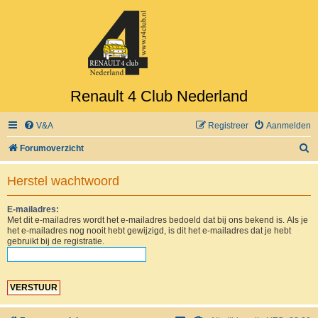
Renault 4 Club Nederland
V&A
Registreer
Aanmelden
Z
Forumoverzicht
o
Herstel wachtwoord
e
k
E-mailadres:
Met dit e-mailadres wordt het e-mailadres bedoeld dat bij ons bekend is. Als je
het e-mailadres nog nooit hebt gewijzigd, is dit het e-mailadres dat je hebt
gebruikt bij de registratie.