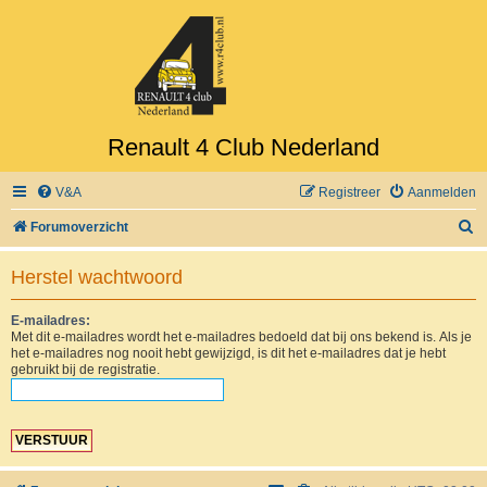
Renault 4 Club Nederland
V&A
Registreer
Aanmelden
Z
Forumoverzicht
o
Herstel wachtwoord
e
k
E-mailadres:
Met dit e-mailadres wordt het e-mailadres bedoeld dat bij ons bekend is. Als je
het e-mailadres nog nooit hebt gewijzigd, is dit het e-mailadres dat je hebt
gebruikt bij de registratie.