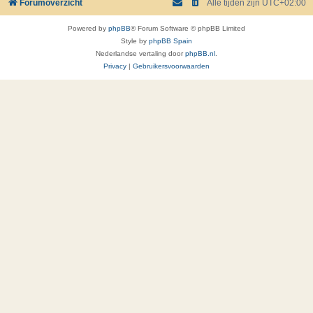
Forumoverzicht
Alle tijden zijn
UTC+02:00
Powered by
phpBB
® Forum Software © phpBB Limited
Style by
phpBB Spain
Nederlandse vertaling door
phpBB.nl
.
Privacy
|
Gebruikersvoorwaarden