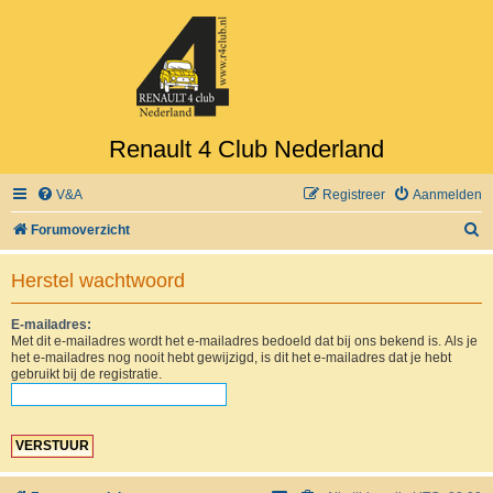
Renault 4 Club Nederland
V&A
Registreer
Aanmelden
Z
Forumoverzicht
o
Herstel wachtwoord
e
k
E-mailadres:
Met dit e-mailadres wordt het e-mailadres bedoeld dat bij ons bekend is. Als je
het e-mailadres nog nooit hebt gewijzigd, is dit het e-mailadres dat je hebt
gebruikt bij de registratie.