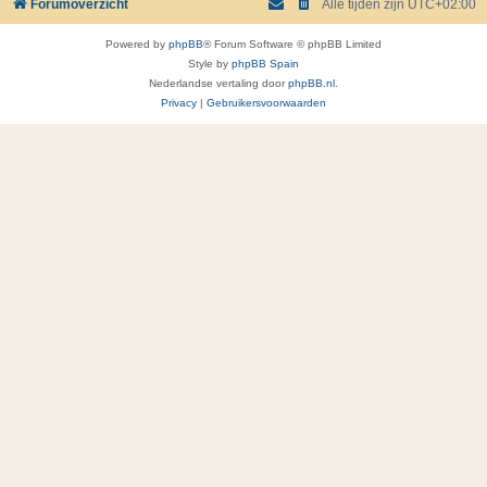
Forumoverzicht
Alle tijden zijn
UTC+02:00
Powered by
phpBB
® Forum Software © phpBB Limited
Style by
phpBB Spain
Nederlandse vertaling door
phpBB.nl
.
Privacy
|
Gebruikersvoorwaarden