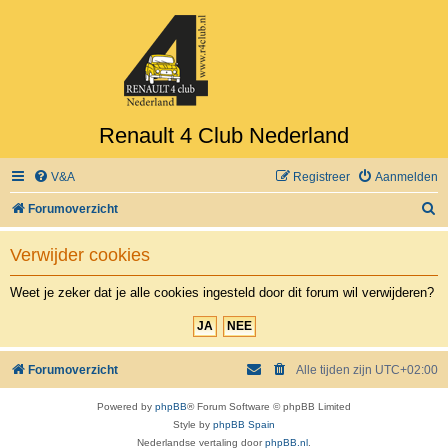
Renault 4 Club Nederland
V&A
Registreer
Aanmelden
Z
Forumoverzicht
o
Verwijder cookies
e
k
Weet je zeker dat je alle cookies ingesteld door dit forum wil verwijderen?
Forumoverzicht
Alle tijden zijn
UTC+02:00
Powered by
phpBB
® Forum Software © phpBB Limited
Style by
phpBB Spain
Nederlandse vertaling door
phpBB.nl
.