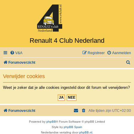
Renault 4 Club Nederland
V&A
Registreer
Aanmelden
Z
Forumoverzicht
o
Verwijder cookies
e
k
Weet je zeker dat je alle cookies ingesteld door dit forum wil verwijderen?
Forumoverzicht
Alle tijden zijn
UTC+02:00
Powered by
phpBB
® Forum Software © phpBB Limited
Style by
phpBB Spain
Nederlandse vertaling door
phpBB.nl
.