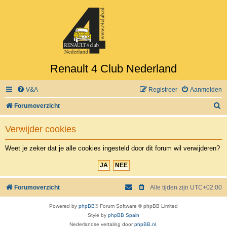
Renault 4 Club Nederland
V&A
Registreer
Aanmelden
Z
Forumoverzicht
o
Verwijder cookies
e
k
Weet je zeker dat je alle cookies ingesteld door dit forum wil verwijderen?
Forumoverzicht
Alle tijden zijn
UTC+02:00
Powered by
phpBB
® Forum Software © phpBB Limited
Style by
phpBB Spain
Nederlandse vertaling door
phpBB.nl
.