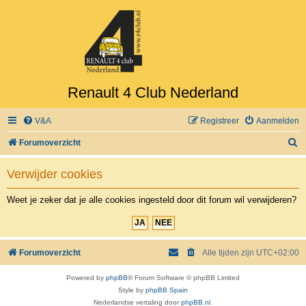
Renault 4 Club Nederland
V&A
Registreer
Aanmelden
Z
Forumoverzicht
o
Verwijder cookies
e
k
Weet je zeker dat je alle cookies ingesteld door dit forum wil verwijderen?
Forumoverzicht
Alle tijden zijn
UTC+02:00
Powered by
phpBB
® Forum Software © phpBB Limited
Style by
phpBB Spain
Nederlandse vertaling door
phpBB.nl
.