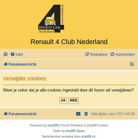
Renault 4 Club Nederland
V&A
Registreer
Aanmelden
Z
Forumoverzicht
o
Verwijder cookies
e
k
Weet je zeker dat je alle cookies ingesteld door dit forum wil verwijderen?
Forumoverzicht
Alle tijden zijn
UTC+02:00
Powered by
phpBB
® Forum Software © phpBB Limited
Style by
phpBB Spain
Nederlandse vertaling door
phpBB.nl
.