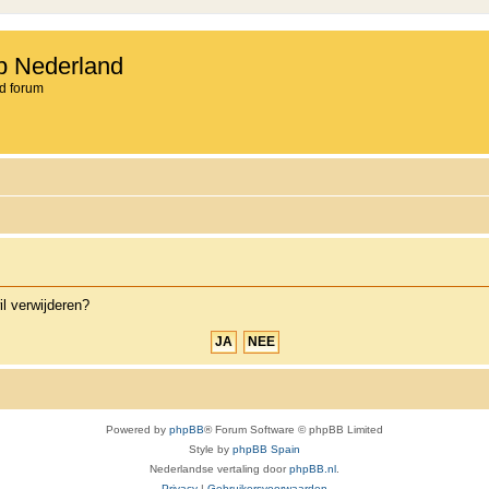
b Nederland
d forum
il verwijderen?
Powered by
phpBB
® Forum Software © phpBB Limited
Style by
phpBB Spain
Nederlandse vertaling door
phpBB.nl
.
Privacy
|
Gebruikersvoorwaarden