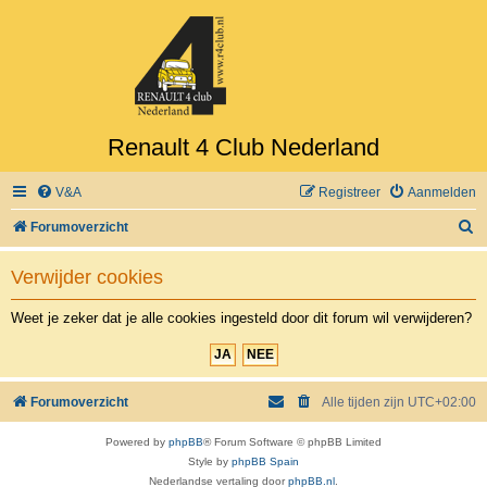
Renault 4 Club Nederland
V&A
Registreer
Aanmelden
Z
Forumoverzicht
o
Verwijder cookies
e
k
Weet je zeker dat je alle cookies ingesteld door dit forum wil verwijderen?
Forumoverzicht
Alle tijden zijn
UTC+02:00
Powered by
phpBB
® Forum Software © phpBB Limited
Style by
phpBB Spain
Nederlandse vertaling door
phpBB.nl
.