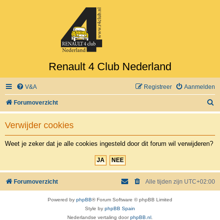
Renault 4 Club Nederland
V&A
Registreer
Aanmelden
Z
Forumoverzicht
o
Verwijder cookies
e
k
Weet je zeker dat je alle cookies ingesteld door dit forum wil verwijderen?
Forumoverzicht
Alle tijden zijn
UTC+02:00
Powered by
phpBB
® Forum Software © phpBB Limited
Style by
phpBB Spain
Nederlandse vertaling door
phpBB.nl
.