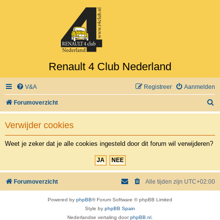
Renault 4 Club Nederland
V&A
Registreer
Aanmelden
Z
Forumoverzicht
o
Verwijder cookies
e
k
Weet je zeker dat je alle cookies ingesteld door dit forum wil verwijderen?
Forumoverzicht
Alle tijden zijn
UTC+02:00
Powered by
phpBB
® Forum Software © phpBB Limited
Style by
phpBB Spain
Nederlandse vertaling door
phpBB.nl
.