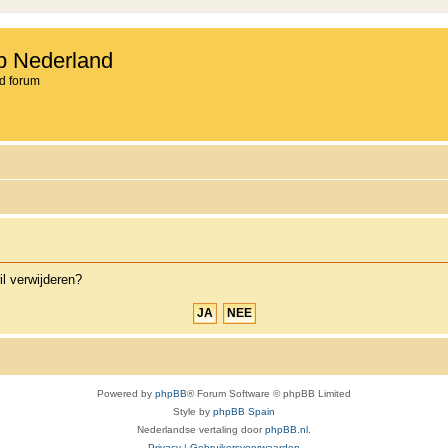
b Nederland
d forum
il verwijderen?
Powered by
phpBB
® Forum Software © phpBB Limited
Style by
phpBB Spain
Nederlandse vertaling door
phpBB.nl
.
Privacy
|
Gebruikersvoorwaarden