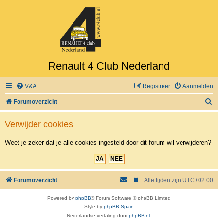
Renault 4 Club Nederland
V&A
Registreer
Aanmelden
Z
Forumoverzicht
o
Verwijder cookies
e
k
Weet je zeker dat je alle cookies ingesteld door dit forum wil verwijderen?
Forumoverzicht
Alle tijden zijn
UTC+02:00
Powered by
phpBB
® Forum Software © phpBB Limited
Style by
phpBB Spain
Nederlandse vertaling door
phpBB.nl
.