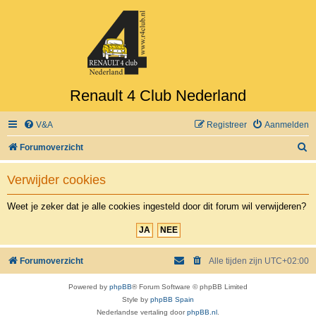
Renault 4 Club Nederland
V&A
Registreer
Aanmelden
Z
Forumoverzicht
o
Verwijder cookies
e
k
Weet je zeker dat je alle cookies ingesteld door dit forum wil verwijderen?
Forumoverzicht
Alle tijden zijn
UTC+02:00
Powered by
phpBB
® Forum Software © phpBB Limited
Style by
phpBB Spain
Nederlandse vertaling door
phpBB.nl
.