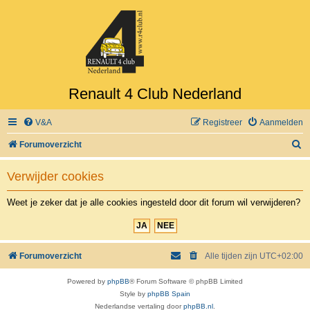
Renault 4 Club Nederland
V&A
Registreer
Aanmelden
Z
Forumoverzicht
o
Verwijder cookies
e
k
Weet je zeker dat je alle cookies ingesteld door dit forum wil verwijderen?
Forumoverzicht
Alle tijden zijn
UTC+02:00
Powered by
phpBB
® Forum Software © phpBB Limited
Style by
phpBB Spain
Nederlandse vertaling door
phpBB.nl
.