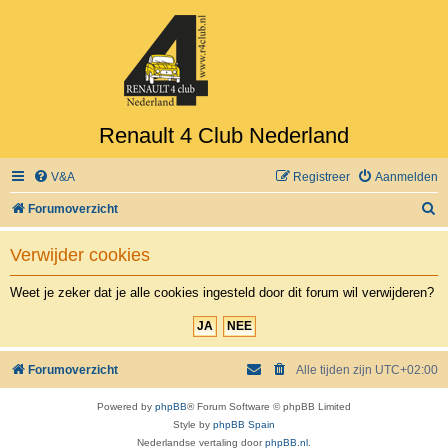
Renault 4 Club Nederland
V&A
Registreer
Aanmelden
Z
Forumoverzicht
o
Verwijder cookies
e
k
Weet je zeker dat je alle cookies ingesteld door dit forum wil verwijderen?
Forumoverzicht
Alle tijden zijn
UTC+02:00
Powered by
phpBB
® Forum Software © phpBB Limited
Style by
phpBB Spain
Nederlandse vertaling door
phpBB.nl
.