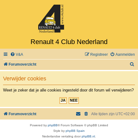
Renault 4 Club Nederland
V&A
Registreer
Aanmelden
Z
Forumoverzicht
o
Verwijder cookies
e
k
Weet je zeker dat je alle cookies ingesteld door dit forum wil verwijderen?
Forumoverzicht
Alle tijden zijn
UTC+02:00
Powered by
phpBB
® Forum Software © phpBB Limited
Style by
phpBB Spain
Nederlandse vertaling door
phpBB.nl
.