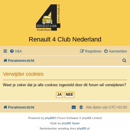
Renault 4 Club Nederland
V&A
Registreer
Aanmelden
Z
Forumoverzicht
o
Verwijder cookies
e
k
Weet je zeker dat je alle cookies ingesteld door dit forum wil verwijderen?
Forumoverzicht
Alle tijden zijn
UTC+02:00
Powered by
phpBB
® Forum Software © phpBB Limited
Style by
phpBB Spain
Nederlandse vertaling door
phpBB.nl
.