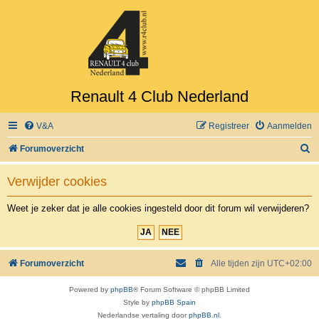
Renault 4 Club Nederland
V&A
Registreer
Aanmelden
Z
Forumoverzicht
o
Verwijder cookies
e
k
Weet je zeker dat je alle cookies ingesteld door dit forum wil verwijderen?
Forumoverzicht
Alle tijden zijn
UTC+02:00
Powered by
phpBB
® Forum Software © phpBB Limited
Style by
phpBB Spain
Nederlandse vertaling door
phpBB.nl
.