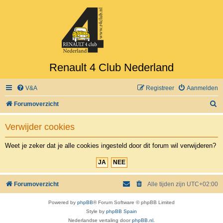
Renault 4 Club Nederland
V&A
Registreer
Aanmelden
Z
Forumoverzicht
o
Verwijder cookies
e
k
Weet je zeker dat je alle cookies ingesteld door dit forum wil verwijderen?
Forumoverzicht
Alle tijden zijn
UTC+02:00
Powered by
phpBB
® Forum Software © phpBB Limited
Style by
phpBB Spain
Nederlandse vertaling door
phpBB.nl
.