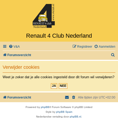
Renault 4 Club Nederland
V&A
Registreer
Aanmelden
Z
Forumoverzicht
o
Verwijder cookies
e
k
Weet je zeker dat je alle cookies ingesteld door dit forum wil verwijderen?
Forumoverzicht
Alle tijden zijn
UTC+02:00
Powered by
phpBB
® Forum Software © phpBB Limited
Style by
phpBB Spain
Nederlandse vertaling door
phpBB.nl
.