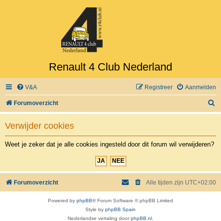
Renault 4 Club Nederland
V&A
Registreer
Aanmelden
Z
Forumoverzicht
o
Verwijder cookies
e
k
Weet je zeker dat je alle cookies ingesteld door dit forum wil verwijderen?
Forumoverzicht
Alle tijden zijn
UTC+02:00
Powered by
phpBB
® Forum Software © phpBB Limited
Style by
phpBB Spain
Nederlandse vertaling door
phpBB.nl
.