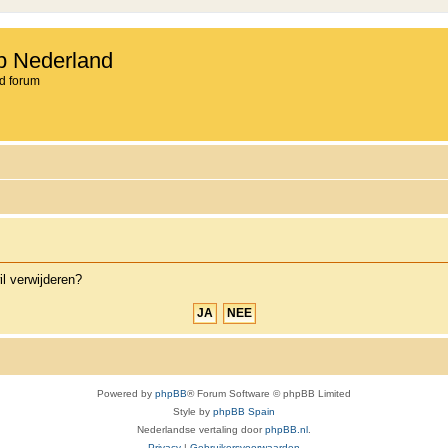
b Nederland
d forum
il verwijderen?
Powered by
phpBB
® Forum Software © phpBB Limited
Style by
phpBB Spain
Nederlandse vertaling door
phpBB.nl
.
Privacy
|
Gebruikersvoorwaarden