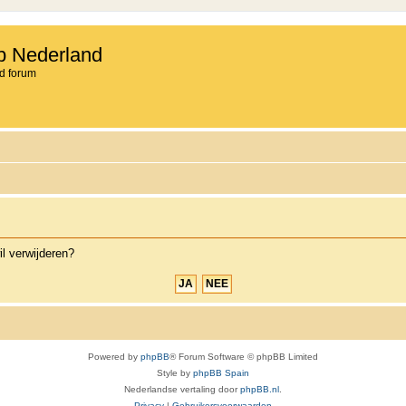
b Nederland
d forum
il verwijderen?
Powered by
phpBB
® Forum Software © phpBB Limited
Style by
phpBB Spain
Nederlandse vertaling door
phpBB.nl
.
Privacy
|
Gebruikersvoorwaarden