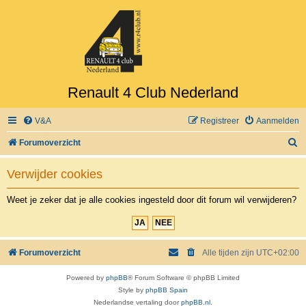
Renault 4 Club Nederland
V&A
Registreer
Aanmelden
Z
Forumoverzicht
o
Verwijder cookies
e
k
Weet je zeker dat je alle cookies ingesteld door dit forum wil verwijderen?
Forumoverzicht
Alle tijden zijn
UTC+02:00
Powered by
phpBB
® Forum Software © phpBB Limited
Style by
phpBB Spain
Nederlandse vertaling door
phpBB.nl
.