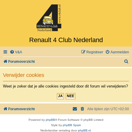
Renault 4 Club Nederland
V&A
Registreer
Aanmelden
Z
Forumoverzicht
o
Verwijder cookies
e
k
Weet je zeker dat je alle cookies ingesteld door dit forum wil verwijderen?
Forumoverzicht
Alle tijden zijn
UTC+02:00
Powered by
phpBB
® Forum Software © phpBB Limited
Style by
phpBB Spain
Nederlandse vertaling door
phpBB.nl
.