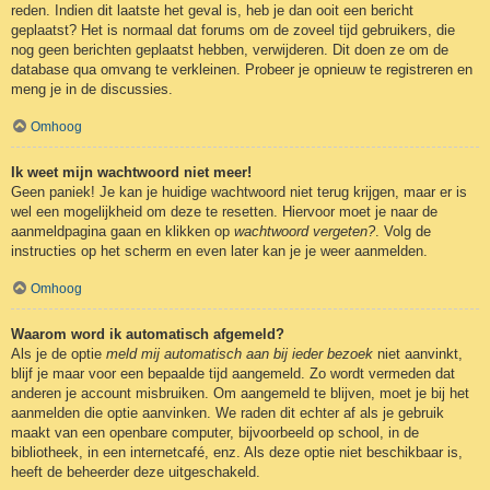
reden. Indien dit laatste het geval is, heb je dan ooit een bericht
geplaatst? Het is normaal dat forums om de zoveel tijd gebruikers, die
nog geen berichten geplaatst hebben, verwijderen. Dit doen ze om de
database qua omvang te verkleinen. Probeer je opnieuw te registreren en
meng je in de discussies.
Omhoog
Ik weet mijn wachtwoord niet meer!
Geen paniek! Je kan je huidige wachtwoord niet terug krijgen, maar er is
wel een mogelijkheid om deze te resetten. Hiervoor moet je naar de
aanmeldpagina gaan en klikken op
wachtwoord vergeten?
. Volg de
instructies op het scherm en even later kan je je weer aanmelden.
Omhoog
Waarom word ik automatisch afgemeld?
Als je de optie
meld mij automatisch aan bij ieder bezoek
niet aanvinkt,
blijf je maar voor een bepaalde tijd aangemeld. Zo wordt vermeden dat
anderen je account misbruiken. Om aangemeld te blijven, moet je bij het
aanmelden die optie aanvinken. We raden dit echter af als je gebruik
maakt van een openbare computer, bijvoorbeeld op school, in de
bibliotheek, in een internetcafé, enz. Als deze optie niet beschikbaar is,
heeft de beheerder deze uitgeschakeld.