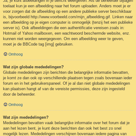
Ja, je kunt afbeeldingen in je bericht weergeven. Als de beheerder bijlagen
toelaat kun je een afbeelding naar het forum uploaden. Anders moet je er
voor zorgen dat de afbeelding op een andere publieke server beschikbaar
is, bijvoorbeeld http://www.voorbeeld.com/mijn_afbeelding.gif. Linken naar
een afbeelding op je eigen computer is onmogelijk (tenzij het een publieke
server is). Ook afbeeldingen die een authentificatie vereisen zoals in:
Hotmail of Yahoo mailboxen, een wachtwoord beschermde website, enz.
kunnen niet worden weergegeven. Om een afbeelding weer te geven,
moet je de BBCode tag [img] gebruiken.
Omhoog
Wat zijn globale mededelingen?
Globale mededelingen zijn berichten die belangrijke informatie bevatten,
je komt ze dan ook op verschillende plaatsen tegen zoals bovenaan ieder
forum en in het gebruikerspaneel. Of je al dan niet globale mededelingen
kan plaatsen hangt af van de vereiste permissies, deze zijn ingesteld
door de beheerder.
Omhoog
Wat zijn mededelingen?
Mededelingen bevatten vaak belangrijke informatie over het forum dat je
aan het lezen bent, je kunt deze berichten dan ook het best zo snel
mogelijk lezen. Mededelingen verschijnen bovenaan iedere pagina van