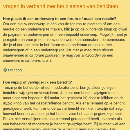
Vragen in verband met het plaatsen van berichten
Hoe plaats ik een onderwerp in een forum of maak een reactie?
Om een nieuw onderwerp in één van de forums te plaatsen of om een
reactie op een onderwerp te maken, klik je op de bijhorende knop op ofwel
de pagina met onderwerpen of in een bepaald onderwerp. Mogelijk moet je
je registreren voor je een nieuw onderwerp kan aanmaken, de permissies
die je al dan niet hebt in het forum staan onderaan de pagina met
onderwerpen of in een onderwerp (de lijst met
je mag geen nieuwe
onderwerpen in dit forum plaatsen, je mag niet antwoorden op een
onderwerp in dit forum, enz.
).
Omhoog
Hoe wijzig of verwijder ik een bericht?
Tenzij je de beheerder of een moderator bent, kun je alleen je eigen
berichten wijzigen en verwijderen. Je kunt een bericht wijzigen (soms
maar voor een beperkte tijd nadat het geplaatst is) door te klikken op de
wijzig
knop van het desbetreffende bericht. Als er al iemand op je bericht
gereageerd heeft, komt er onderaan je bericht een klein tekstje dat zegt
hoeveel keer en wanneer je het bericht voor het laatst je gewijzigd hebt.
Dit zal niet verschijnen als nog niemand gereageerd heeft, evenmin als
een beheerder of moderator je bericht gewijzigd heeft. Zij kunnen wel een
mededeling toevoegen, waarom ze je bericht gewijzigd hebben. Het