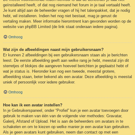
geïnstalleerd heeft, of dat nog niemand het forum in je taal vertaald heeft.
Je kunt altijd aan de beheerder vragen of hij het talenpakket, dat je nodig
hebt, wil installeren. Indien het nog niet bestaat, mag je gerust de
vertaling maken. Meer informatie hieromtrent kan gevonden worden op de
website van phpBB Limited (de link staat onderaan iedere pagina).
Omhoog
Wat zijn de afbeeldingen naast mijn gebruikersnaam?
Er kunnen 2 afbeeldingen bij een gebruikersnaam staan als je berichten
leest. De eerste afbeelding geeft aan welke rang je hebt, meestal zijn dit
sterretjes of blokjes die aangeven hoeveel berichten je geplaatst hebt of
wat je status is. Hieronder kan nog een tweede, meestal grotere,
afbeelding staan, beter bekend als een avatar. Deze afbeelding is meestal
uniek of persoonlijk voor iedere gebruiker.
Omhoog
Hoe kan ik een avatar instellen?
In je Gebruikerspaneel, onder “Profiel” kun je een avatar toevoegen door
gebruik te maken van één van de volgende vier methodes: Gravatar,
Galerij, Afstand of Upload. Het is aan de beheerders om avatars in te
schakelen en om te kiezen op welke manier je een avatar kan gebruiken.
Als je geen avatars kunt gebruiken, neem dan contact op met een