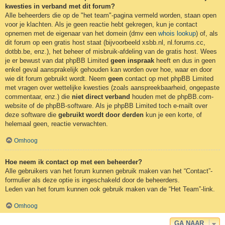
kwesties in verband met dit forum?
Alle beheerders die op de "het team"-pagina vermeld worden, staan open
voor je klachten. Als je geen reactie hebt gekregen, kun je contact
opnemen met de eigenaar van het domein (dmv een
whois lookup
) of, als
dit forum op een gratis host staat (bijvoorbeeld xsbb.nl, nl.forums.cc,
dotbb.be, enz.), het beheer of misbruik-afdeling van de gratis host. Wees
je er bewust van dat phpBB Limited
geen inspraak
heeft en dus in geen
enkel geval aansprakelijk gehouden kan worden over hoe, waar en door
wie dit forum gebruikt wordt. Neem
geen
contact op met phpBB Limited
met vragen over wettelijke kwesties (zoals aanspreekbaarheid, ongepaste
commentaar, enz.) die
niet direct verband
houden met de phpBB.com-
website of de phpBB-software. Als je phpBB Limited toch e-mailt over
deze software die
gebruikt wordt door derden
kun je een korte, of
helemaal geen, reactie verwachten.
Omhoog
Hoe neem ik contact op met een beheerder?
Alle gebruikers van het forum kunnen gebruik maken van het “Contact”-
formulier als deze optie is ingeschakeld door de beheerders.
Leden van het forum kunnen ook gebruik maken van de “Het Team”-link.
Omhoog
GA NAAR