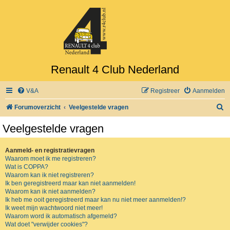
Renault 4 Club Nederland
V&A
Registreer
Aanmelden
Z
Forumoverzicht
Veelgestelde vragen
o
Veelgestelde vragen
e
k
Aanmeld- en registratievragen
Waarom moet ik me registreren?
Wat is COPPA?
Waarom kan ik niet registreren?
Ik ben geregistreerd maar kan niet aanmelden!
Waarom kan ik niet aanmelden?
Ik heb me ooit geregistreerd maar kan nu niet meer aanmelden!?
Ik weet mijn wachtwoord niet meer!
Waarom word ik automatisch afgemeld?
Wat doet "verwijder cookies"?