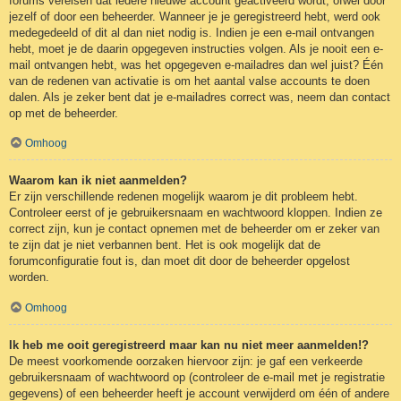
forums vereisen dat iedere nieuwe account geactiveerd wordt, ofwel door
jezelf of door een beheerder. Wanneer je je geregistreerd hebt, werd ook
medegedeeld of dit al dan niet nodig is. Indien je een e-mail ontvangen
hebt, moet je de daarin opgegeven instructies volgen. Als je nooit een e-
mail ontvangen hebt, was het opgegeven e-mailadres dan wel juist? Één
van de redenen van activatie is om het aantal valse accounts te doen
dalen. Als je zeker bent dat je e-mailadres correct was, neem dan contact
op met de beheerder.
Omhoog
Waarom kan ik niet aanmelden?
Er zijn verschillende redenen mogelijk waarom je dit probleem hebt.
Controleer eerst of je gebruikersnaam en wachtwoord kloppen. Indien ze
correct zijn, kun je contact opnemen met de beheerder om er zeker van
te zijn dat je niet verbannen bent. Het is ook mogelijk dat de
forumconfiguratie fout is, dan moet dit door de beheerder opgelost
worden.
Omhoog
Ik heb me ooit geregistreerd maar kan nu niet meer aanmelden!?
De meest voorkomende oorzaken hiervoor zijn: je gaf een verkeerde
gebruikersnaam of wachtwoord op (controleer de e-mail met je registratie
gegevens) of een beheerder heeft je account verwijderd om één of andere