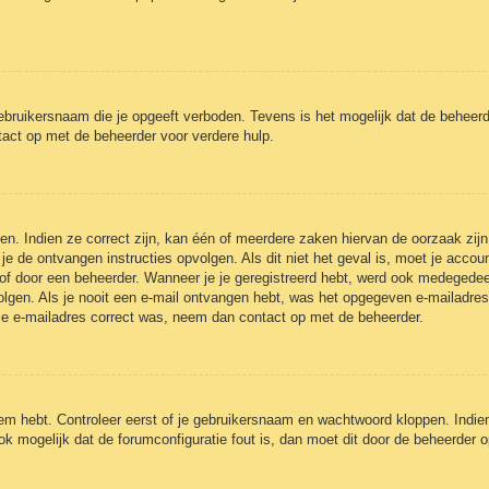
ebruikersnaam die je opgeeft verboden. Tevens is het mogelijk dat de beheerd
act op met de beheerder voor verdere hulp.
n. Indien ze correct zijn, kan één of meerdere zaken hiervan de oorzaak zijn
et je de ontvangen instructies opvolgen. Als dit niet het geval is, moet je a
of door een beheerder. Wanneer je je geregistreerd hebt, werd ook medegedeeld 
olgen. Als je nooit een e-mail ontvangen hebt, was het opgegeven e-mailadres
 je e-mailadres correct was, neem dan contact op met de beheerder.
eem hebt. Controleer eerst of je gebruikersnaam en wachtwoord kloppen. Indie
ook mogelijk dat de forumconfiguratie fout is, dan moet dit door de beheerder 