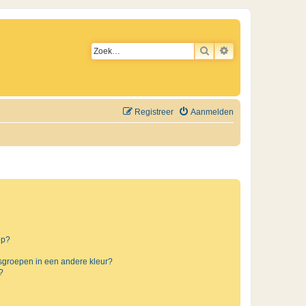
ZOEK
UITGEBREID ZO
Registreer
Aanmelden
ep?
sgroepen in een andere kleur?
?