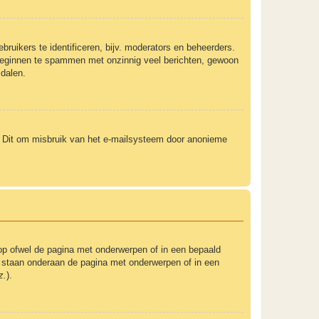
ruikers te identificeren, bijv. moderators en beheerders.
t beginnen te spammen met onzinnig veel berichten, gewoon
 dalen.
). Dit om misbruik van het e-mailsysteem door anonieme
op ofwel de pagina met onderwerpen of in een bepaald
um staan onderaan de pagina met onderwerpen of in een
z.
).