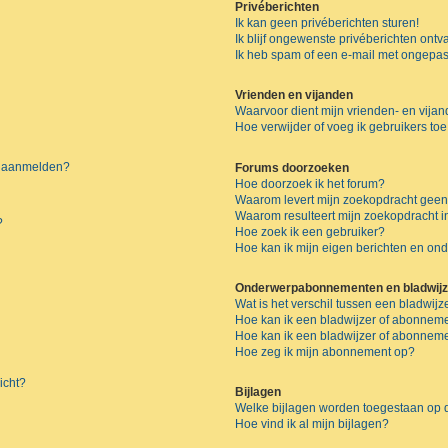
Privéberichten
Ik kan geen privéberichten sturen!
Ik blijf ongewenste privéberichten ont
Ik heb spam of een e-mail met ongepas
Vrienden en vijanden
Waarvoor dient mijn vrienden- en vijand
Hoe verwijder of voeg ik gebruikers toe
me aanmelden?
Forums doorzoeken
Hoe doorzoek ik het forum?
Waarom levert mijn zoekopdracht geen
Waarom resulteert mijn zoekopdracht i
?
Hoe zoek ik een gebruiker?
Hoe kan ik mijn eigen berichten en o
Onderwerpabonnementen en bladwijz
Wat is het verschil tussen een bladwi
Hoe kan ik een bladwijzer of abonneme
Hoe kan ik een bladwijzer of abonnemen
Hoe zeg ik mijn abonnement op?
icht?
Bijlagen
Welke bijlagen worden toegestaan op d
Hoe vind ik al mijn bijlagen?