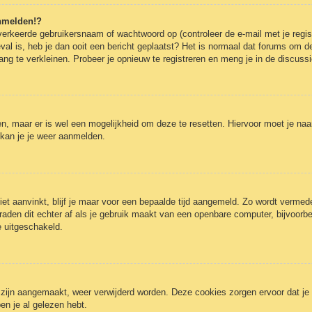
anmelden!?
erkeerde gebruikersnaam of wachtwoord op (controleer de e-mail met je regist
eval is, heb je dan ooit een bericht geplaatst? Het is normaal dat forums om de
g te verkleinen. Probeer je opnieuw te registreren en meng je in de discussi
gen, maar er is wel een mogelijkheid om deze te resetten. Hiervoor moet je n
 kan je je weer aanmelden.
iet aanvinkt, blijf je maar voor een bepaalde tijd aangemeld. Zo wordt verm
raden dit echter af als je gebruik maakt van een openbare computer, bijvoorbee
e uitgeschakeld.
3 zijn aangemaakt, weer verwijderd worden. Deze cookies zorgen ervoor dat j
en je al gelezen hebt.