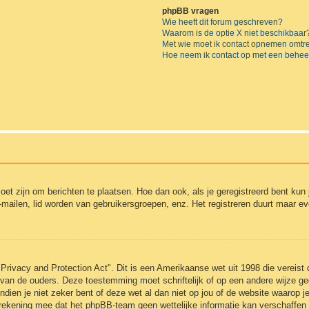
phpBB vragen
Wie heeft dit forum geschreven?
Waarom is de optie X niet beschikbaar
Met wie moet ik contact opnemen omtren
Hoe neem ik contact op met een behee
moet zijn om berichten te plaatsen. Hoe dan ook, als je geregistreerd bent kun
-mailen, lid worden van gebruikersgroepen, enz. Het registreren duurt maar e
Privacy and Protection Act". Dit is een Amerikaanse wet uit 1998 die vereist
 van de ouders. Deze toestemming moet schriftelijk of op een andere wijze 
ndien je niet zeker bent of deze wet al dan niet op jou of de website waarop j
 rekening mee dat het phpBB-team geen wettelijke informatie kan verschaffen