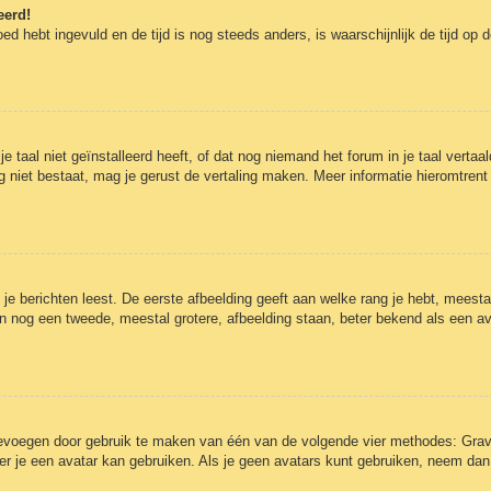
eerd!
oed hebt ingevuld en de tijd is nog steeds anders, is waarschijnlijk de tijd op
aal niet geïnstalleerd heeft, of dat nog niemand het forum in je taal vertaald
t nog niet bestaat, mag je gerust de vertaling maken. Meer informatie hieromt
e berichten leest. De eerste afbeelding geeft aan welke rang je hebt, meestal 
kan nog een tweede, meestal grotere, afbeelding staan, beter bekend als een av
toevoegen door gebruik te maken van één van de volgende vier methodes: Grava
r je een avatar kan gebruiken. Als je geen avatars kunt gebruiken, neem dan