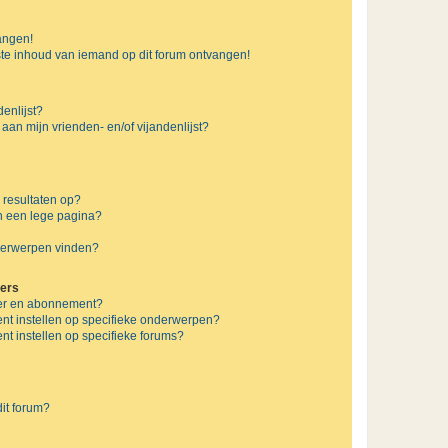
vangen!
te inhoud van iemand op dit forum ontvangen!
enlijst?
 aan mijn vrienden- en/of vijandenlijst?
 resultaten op?
n een lege pagina?
nderwerpen vinden?
ers
jzer en abonnement?
nt instellen op specifieke onderwerpen?
t instellen op specifieke forums?
it forum?