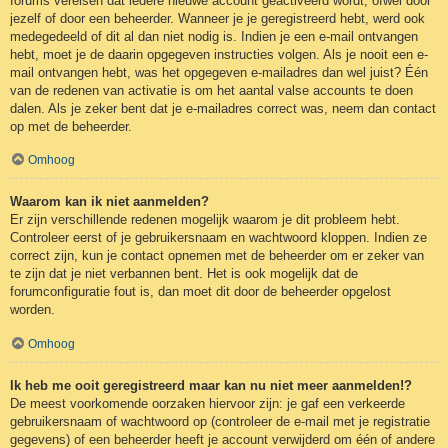
forums vereisen dat iedere nieuwe account geactiveerd wordt, ofwel door
jezelf of door een beheerder. Wanneer je je geregistreerd hebt, werd ook
medegedeeld of dit al dan niet nodig is. Indien je een e-mail ontvangen
hebt, moet je de daarin opgegeven instructies volgen. Als je nooit een e-
mail ontvangen hebt, was het opgegeven e-mailadres dan wel juist? Één
van de redenen van activatie is om het aantal valse accounts te doen
dalen. Als je zeker bent dat je e-mailadres correct was, neem dan contact
op met de beheerder.
Omhoog
Waarom kan ik niet aanmelden?
Er zijn verschillende redenen mogelijk waarom je dit probleem hebt.
Controleer eerst of je gebruikersnaam en wachtwoord kloppen. Indien ze
correct zijn, kun je contact opnemen met de beheerder om er zeker van
te zijn dat je niet verbannen bent. Het is ook mogelijk dat de
forumconfiguratie fout is, dan moet dit door de beheerder opgelost
worden.
Omhoog
Ik heb me ooit geregistreerd maar kan nu niet meer aanmelden!?
De meest voorkomende oorzaken hiervoor zijn: je gaf een verkeerde
gebruikersnaam of wachtwoord op (controleer de e-mail met je registratie
gegevens) of een beheerder heeft je account verwijderd om één of andere