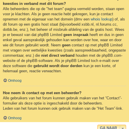
kwesties in verband met dit forum?
Alle beheerders die op de "het team"-pagina vermeld worden, staan open
voor je klachten. Als je geen reactie hebt gekregen, kun je contact
opnemen met de eigenaar van het domein (dmv een
whois lookup
) of, als
dit forum op een gratis host staat (bijvoorbeeld xsbb.nl, nl.forums.cc,
dotbb.be, enz.), het beheer of misbruik-afdeling van de gratis host. Wees
je er bewust van dat phpBB Limited
geen inspraak
heeft en dus in geen
enkel geval aansprakelijk gehouden kan worden over hoe, waar en door
wie dit forum gebruikt wordt. Neem
geen
contact op met phpBB Limited
met vragen over wettelijke kwesties (zoals aanspreekbaarheid, ongepaste
commentaar, enz.) die
niet direct verband
houden met de phpBB.com-
website of de phpBB-software. Als je phpBB Limited toch e-mailt over
deze software die
gebruikt wordt door derden
kun je een korte, of
helemaal geen, reactie verwachten.
Omhoog
Hoe neem ik contact op met een beheerder?
Alle gebruikers van het forum kunnen gebruik maken van het “Contact”-
formulier als deze optie is ingeschakeld door de beheerders.
Leden van het forum kunnen ook gebruik maken van de “Het Team”-link.
Omhoog
GA NAAR