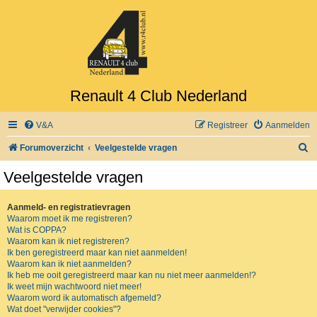
Renault 4 Club Nederland
V&A
Registreer
Aanmelden
Z
Forumoverzicht
Veelgestelde vragen
o
Veelgestelde vragen
e
k
Aanmeld- en registratievragen
Waarom moet ik me registreren?
Wat is COPPA?
Waarom kan ik niet registreren?
Ik ben geregistreerd maar kan niet aanmelden!
Waarom kan ik niet aanmelden?
Ik heb me ooit geregistreerd maar kan nu niet meer aanmelden!?
Ik weet mijn wachtwoord niet meer!
Waarom word ik automatisch afgemeld?
Wat doet "verwijder cookies"?