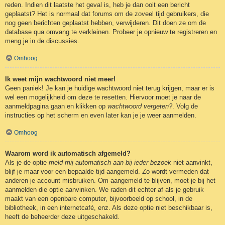
reden. Indien dit laatste het geval is, heb je dan ooit een bericht
geplaatst? Het is normaal dat forums om de zoveel tijd gebruikers, die
nog geen berichten geplaatst hebben, verwijderen. Dit doen ze om de
database qua omvang te verkleinen. Probeer je opnieuw te registreren en
meng je in de discussies.
Omhoog
Ik weet mijn wachtwoord niet meer!
Geen paniek! Je kan je huidige wachtwoord niet terug krijgen, maar er is
wel een mogelijkheid om deze te resetten. Hiervoor moet je naar de
aanmeldpagina gaan en klikken op
wachtwoord vergeten?
. Volg de
instructies op het scherm en even later kan je je weer aanmelden.
Omhoog
Waarom word ik automatisch afgemeld?
Als je de optie
meld mij automatisch aan bij ieder bezoek
niet aanvinkt,
blijf je maar voor een bepaalde tijd aangemeld. Zo wordt vermeden dat
anderen je account misbruiken. Om aangemeld te blijven, moet je bij het
aanmelden die optie aanvinken. We raden dit echter af als je gebruik
maakt van een openbare computer, bijvoorbeeld op school, in de
bibliotheek, in een internetcafé, enz. Als deze optie niet beschikbaar is,
heeft de beheerder deze uitgeschakeld.