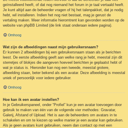
geïnstalleerd heeft, of dat nog niemand het forum in je taal vertaald heeft.
Je kunt altijd aan de beheerder vragen of hij het talenpakket, dat je nodig
hebt, wil installeren. Indien het nog niet bestaat, mag je gerust de
vertaling maken. Meer informatie hieromtrent kan gevonden worden op de
website van phpBB Limited (de link staat onderaan iedere pagina).
Omhoog
Wat zijn de afbeeldingen naast mijn gebruikersnaam?
Er kunnen 2 afbeeldingen bij een gebruikersnaam staan als je berichten
leest. De eerste afbeelding geeft aan welke rang je hebt, meestal zijn dit
sterretjes of blokjes die aangeven hoeveel berichten je geplaatst hebt of
wat je status is. Hieronder kan nog een tweede, meestal grotere,
afbeelding staan, beter bekend als een avatar. Deze afbeelding is meestal
uniek of persoonlijk voor iedere gebruiker.
Omhoog
Hoe kan ik een avatar instellen?
In je Gebruikerspaneel, onder “Profiel” kun je een avatar toevoegen door
gebruik te maken van één van de volgende vier methodes: Gravatar,
Galerij, Afstand of Upload. Het is aan de beheerders om avatars in te
schakelen en om te kiezen op welke manier je een avatar kan gebruiken.
Als je geen avatars kunt gebruiken, neem dan contact op met een