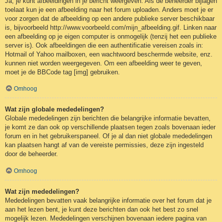
Ja, je kunt afbeeldingen in je bericht weergeven. Als de beheerder bijlagen
toelaat kun je een afbeelding naar het forum uploaden. Anders moet je er
voor zorgen dat de afbeelding op een andere publieke server beschikbaar
is, bijvoorbeeld http://www.voorbeeld.com/mijn_afbeelding.gif. Linken naar
een afbeelding op je eigen computer is onmogelijk (tenzij het een publieke
server is). Ook afbeeldingen die een authentificatie vereisen zoals in:
Hotmail of Yahoo mailboxen, een wachtwoord beschermde website, enz.
kunnen niet worden weergegeven. Om een afbeelding weer te geven,
moet je de BBCode tag [img] gebruiken.
Omhoog
Wat zijn globale mededelingen?
Globale mededelingen zijn berichten die belangrijke informatie bevatten,
je komt ze dan ook op verschillende plaatsen tegen zoals bovenaan ieder
forum en in het gebruikerspaneel. Of je al dan niet globale mededelingen
kan plaatsen hangt af van de vereiste permissies, deze zijn ingesteld
door de beheerder.
Omhoog
Wat zijn mededelingen?
Mededelingen bevatten vaak belangrijke informatie over het forum dat je
aan het lezen bent, je kunt deze berichten dan ook het best zo snel
mogelijk lezen. Mededelingen verschijnen bovenaan iedere pagina van