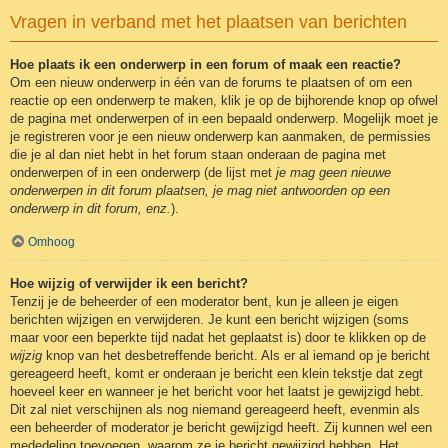
Vragen in verband met het plaatsen van berichten
Hoe plaats ik een onderwerp in een forum of maak een reactie?
Om een nieuw onderwerp in één van de forums te plaatsen of om een
reactie op een onderwerp te maken, klik je op de bijhorende knop op ofwel
de pagina met onderwerpen of in een bepaald onderwerp. Mogelijk moet je
je registreren voor je een nieuw onderwerp kan aanmaken, de permissies
die je al dan niet hebt in het forum staan onderaan de pagina met
onderwerpen of in een onderwerp (de lijst met
je mag geen nieuwe
onderwerpen in dit forum plaatsen, je mag niet antwoorden op een
onderwerp in dit forum, enz.
).
Omhoog
Hoe wijzig of verwijder ik een bericht?
Tenzij je de beheerder of een moderator bent, kun je alleen je eigen
berichten wijzigen en verwijderen. Je kunt een bericht wijzigen (soms
maar voor een beperkte tijd nadat het geplaatst is) door te klikken op de
wijzig
knop van het desbetreffende bericht. Als er al iemand op je bericht
gereageerd heeft, komt er onderaan je bericht een klein tekstje dat zegt
hoeveel keer en wanneer je het bericht voor het laatst je gewijzigd hebt.
Dit zal niet verschijnen als nog niemand gereageerd heeft, evenmin als
een beheerder of moderator je bericht gewijzigd heeft. Zij kunnen wel een
mededeling toevoegen, waarom ze je bericht gewijzigd hebben. Het