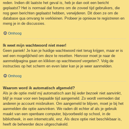
reden. Indien dit laatste het geval is, heb je dan ooit een bericht
geplaatst? Het is normaal dat forums om de zoveel tijd gebruikers, die
nog geen berichten geplaatst hebben, verwijderen. Dit doen ze om de
database qua omvang te verkleinen. Probeer je opnieuw te registreren en
meng je in de discussies.
Omhoog
Ik weet mijn wachtwoord niet meer!
Geen paniek! Je kan je huidige wachtwoord niet terug krijgen, maar er is
wel een mogelijkheid om deze te resetten. Hiervoor moet je naar de
aanmeldpagina gaan en klikken op
wachtwoord vergeten?
. Volg de
instructies op het scherm en even later kan je je weer aanmelden.
Omhoog
Waarom word ik automatisch afgemeld?
Als je de optie
meld mij automatisch aan bij ieder bezoek
niet aanvinkt,
blijf je maar voor een bepaalde tijd aangemeld. Zo wordt vermeden dat
anderen je account misbruiken. Om aangemeld te blijven, moet je bij het
aanmelden die optie aanvinken. We raden dit echter af als je gebruik
maakt van een openbare computer, bijvoorbeeld op school, in de
bibliotheek, in een internetcafé, enz. Als deze optie niet beschikbaar is,
heeft de beheerder deze uitgeschakeld.