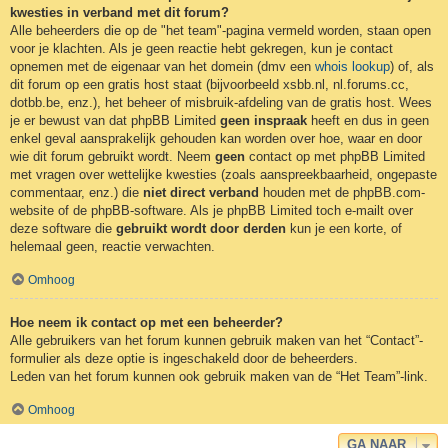
kwesties in verband met dit forum?
Alle beheerders die op de "het team"-pagina vermeld worden, staan open
voor je klachten. Als je geen reactie hebt gekregen, kun je contact
opnemen met de eigenaar van het domein (dmv een
whois lookup
) of, als
dit forum op een gratis host staat (bijvoorbeeld xsbb.nl, nl.forums.cc,
dotbb.be, enz.), het beheer of misbruik-afdeling van de gratis host. Wees
je er bewust van dat phpBB Limited
geen inspraak
heeft en dus in geen
enkel geval aansprakelijk gehouden kan worden over hoe, waar en door
wie dit forum gebruikt wordt. Neem
geen
contact op met phpBB Limited
met vragen over wettelijke kwesties (zoals aanspreekbaarheid, ongepaste
commentaar, enz.) die
niet direct verband
houden met de phpBB.com-
website of de phpBB-software. Als je phpBB Limited toch e-mailt over
deze software die
gebruikt wordt door derden
kun je een korte, of
helemaal geen, reactie verwachten.
Omhoog
Hoe neem ik contact op met een beheerder?
Alle gebruikers van het forum kunnen gebruik maken van het “Contact”-
formulier als deze optie is ingeschakeld door de beheerders.
Leden van het forum kunnen ook gebruik maken van de “Het Team”-link.
Omhoog
GA NAAR