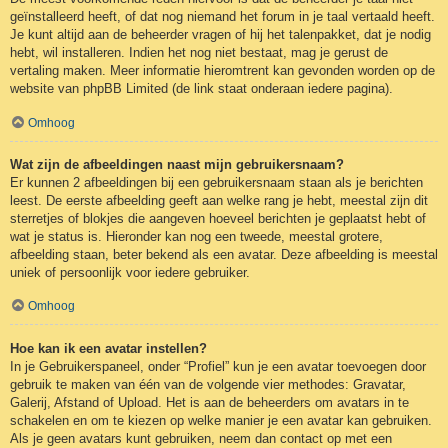
geïnstalleerd heeft, of dat nog niemand het forum in je taal vertaald heeft.
Je kunt altijd aan de beheerder vragen of hij het talenpakket, dat je nodig
hebt, wil installeren. Indien het nog niet bestaat, mag je gerust de
vertaling maken. Meer informatie hieromtrent kan gevonden worden op de
website van phpBB Limited (de link staat onderaan iedere pagina).
Omhoog
Wat zijn de afbeeldingen naast mijn gebruikersnaam?
Er kunnen 2 afbeeldingen bij een gebruikersnaam staan als je berichten
leest. De eerste afbeelding geeft aan welke rang je hebt, meestal zijn dit
sterretjes of blokjes die aangeven hoeveel berichten je geplaatst hebt of
wat je status is. Hieronder kan nog een tweede, meestal grotere,
afbeelding staan, beter bekend als een avatar. Deze afbeelding is meestal
uniek of persoonlijk voor iedere gebruiker.
Omhoog
Hoe kan ik een avatar instellen?
In je Gebruikerspaneel, onder “Profiel” kun je een avatar toevoegen door
gebruik te maken van één van de volgende vier methodes: Gravatar,
Galerij, Afstand of Upload. Het is aan de beheerders om avatars in te
schakelen en om te kiezen op welke manier je een avatar kan gebruiken.
Als je geen avatars kunt gebruiken, neem dan contact op met een