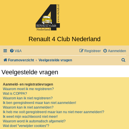
Renault 4 Club Nederland
V&A
Registreer
Aanmelden
Z
Forumoverzicht
Veelgestelde vragen
o
Veelgestelde vragen
e
k
Aanmeld- en registratievragen
Waarom moet ik me registreren?
Wat is COPPA?
Waarom kan ik niet registreren?
Ik ben geregistreerd maar kan niet aanmelden!
Waarom kan ik niet aanmelden?
Ik heb me ooit geregistreerd maar kan nu niet meer aanmelden!?
Ik weet mijn wachtwoord niet meer!
Waarom word ik automatisch afgemeld?
Wat doet "verwijder cookies"?