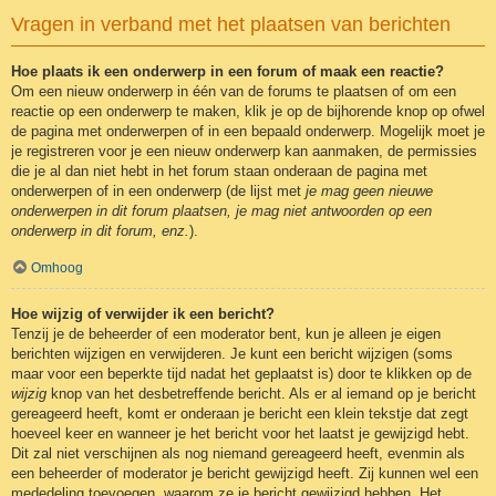
Vragen in verband met het plaatsen van berichten
Hoe plaats ik een onderwerp in een forum of maak een reactie?
Om een nieuw onderwerp in één van de forums te plaatsen of om een
reactie op een onderwerp te maken, klik je op de bijhorende knop op ofwel
de pagina met onderwerpen of in een bepaald onderwerp. Mogelijk moet je
je registreren voor je een nieuw onderwerp kan aanmaken, de permissies
die je al dan niet hebt in het forum staan onderaan de pagina met
onderwerpen of in een onderwerp (de lijst met
je mag geen nieuwe
onderwerpen in dit forum plaatsen, je mag niet antwoorden op een
onderwerp in dit forum, enz.
).
Omhoog
Hoe wijzig of verwijder ik een bericht?
Tenzij je de beheerder of een moderator bent, kun je alleen je eigen
berichten wijzigen en verwijderen. Je kunt een bericht wijzigen (soms
maar voor een beperkte tijd nadat het geplaatst is) door te klikken op de
wijzig
knop van het desbetreffende bericht. Als er al iemand op je bericht
gereageerd heeft, komt er onderaan je bericht een klein tekstje dat zegt
hoeveel keer en wanneer je het bericht voor het laatst je gewijzigd hebt.
Dit zal niet verschijnen als nog niemand gereageerd heeft, evenmin als
een beheerder of moderator je bericht gewijzigd heeft. Zij kunnen wel een
mededeling toevoegen, waarom ze je bericht gewijzigd hebben. Het