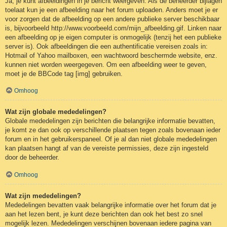
Ja, je kunt afbeeldingen in je bericht weergeven. Als de beheerder bijlagen
toelaat kun je een afbeelding naar het forum uploaden. Anders moet je er
voor zorgen dat de afbeelding op een andere publieke server beschikbaar
is, bijvoorbeeld http://www.voorbeeld.com/mijn_afbeelding.gif. Linken naar
een afbeelding op je eigen computer is onmogelijk (tenzij het een publieke
server is). Ook afbeeldingen die een authentificatie vereisen zoals in:
Hotmail of Yahoo mailboxen, een wachtwoord beschermde website, enz.
kunnen niet worden weergegeven. Om een afbeelding weer te geven,
moet je de BBCode tag [img] gebruiken.
Omhoog
Wat zijn globale mededelingen?
Globale mededelingen zijn berichten die belangrijke informatie bevatten,
je komt ze dan ook op verschillende plaatsen tegen zoals bovenaan ieder
forum en in het gebruikerspaneel. Of je al dan niet globale mededelingen
kan plaatsen hangt af van de vereiste permissies, deze zijn ingesteld
door de beheerder.
Omhoog
Wat zijn mededelingen?
Mededelingen bevatten vaak belangrijke informatie over het forum dat je
aan het lezen bent, je kunt deze berichten dan ook het best zo snel
mogelijk lezen. Mededelingen verschijnen bovenaan iedere pagina van