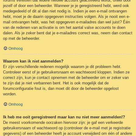
forums vereisen dat iedere nieuwe account geactiveerd wordt, ofwel door
jezelf of door een beheerder. Wanneer je je geregistreerd hebt, werd ook
medegedeeld of dit al dan niet nodig is. Indien je een e-mail ontvangen
hebt, moet je de daarin opgegeven instructies volgen. Als je nooit een e-
mail ontvangen hebt, was het opgegeven e-mailadres dan wel juist? Één
van de redenen van activatie is om het aantal valse accounts te doen
dalen. Als je zeker bent dat je e-mailadres correct was, neem dan contact
op met de beheerder.
Omhoog
Waarom kan ik niet aanmelden?
Er zijn verschillende redenen mogelijk waarom je dit probleem hebt.
Controleer eerst of je gebruikersnaam en wachtwoord kloppen. Indien ze
correct zijn, kun je contact opnemen met de beheerder om er zeker van
te zijn dat je niet verbannen bent. Het is ook mogelijk dat de
forumconfiguratie fout is, dan moet dit door de beheerder opgelost
worden.
Omhoog
Ik heb me ooit geregistreerd maar kan nu niet meer aanmelden!?
De meest voorkomende oorzaken hiervoor zijn: je gaf een verkeerde
gebruikersnaam of wachtwoord op (controleer de e-mail met je registratie
gegevens) of een beheerder heeft je account verwijderd om één of andere